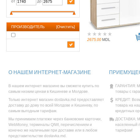
от
до
ПРОИЗВОДИТЕЛЬ
[
Очистить
]
2675.00
MDL
О НАШЕМ ИНТЕРНЕТ-МАГАЗИНЕ
ПРИЕМУЩЕС
В нашем интернет магазине вы сможете купить по
ГАРАНТИЯ: М
самым низким ценам в Кишиневе и Молдове.
товары с гар
Только интернет магазин dostavka.md предоставляет
КРЕДИТ: Возм
доставку до дому по всей Молдове и Кишиневу, по
товара на на
самым выгодным тарифам.
кредитных ор
Мы принимаем платежи через банковские карточки,
ДОСТАВКА: Мы
WebMoney, терминалы QIWI, перечислением и
населенный п
конечно же наличными при доставке или в любом
тарифам!
представительстве dostavka.md.