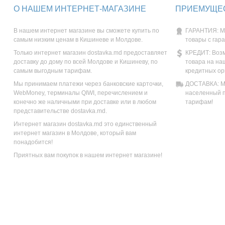
О НАШЕМ ИНТЕРНЕТ-МАГАЗИНЕ
ПРИЕМУЩЕС
В нашем интернет магазине вы сможете купить по
ГАРАНТИЯ: М
самым низким ценам в Кишиневе и Молдове.
товары с гар
Только интернет магазин dostavka.md предоставляет
КРЕДИТ: Возм
доставку до дому по всей Молдове и Кишиневу, по
товара на на
самым выгодным тарифам.
кредитных ор
Мы принимаем платежи через банковские карточки,
ДОСТАВКА: Мы
WebMoney, терминалы QIWI, перечислением и
населенный п
конечно же наличными при доставке или в любом
тарифам!
представительстве dostavka.md.
Интернет магазин dostavka.md это единственный
интернет магазин в Молдове, который вам
понадобится!
Приятных вам покупок в нашем интернет магазине!