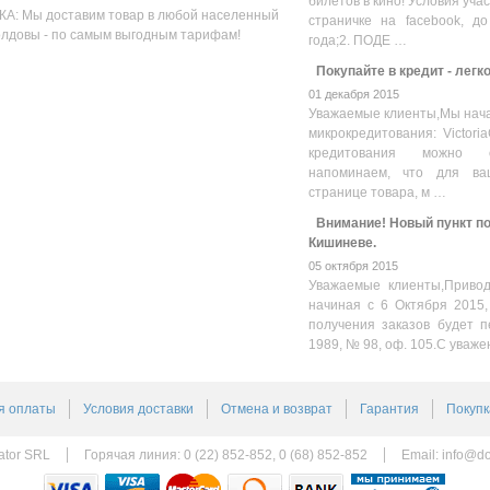
билетов в кино! Условия уча
А: Мы доставим товар в любой населенный
страничке на facebook, до
олдовы - по самым выгодным тарифам!
года;2. ПОДЕ …
Покупайте в кредит - легк
01 декабря 2015
Уважаемые клиенты,Мы нача
микрокредитования: Victoria
кредитования можно оз
напоминаем, что для ва
странице товара, м …
Внимание! Новый пункт пол
Кишиневе.
05 октября 2015
Уважаемые клиенты,Привод
начиная с 6 Октября 2015,
получения заказов будет п
1989, № 98, оф. 105.С уваже
я оплаты
Условия доставки
Отмена и возврат
Гарантия
Покупк
ator SRL
Горячая линия: 0 (22) 852-852, 0 (68) 852-852
Email:
info@do