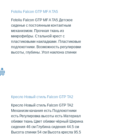
Fotoliu Falcon GTP MF A TA5
Fotoliu Falcon GTP MF A TA5 Детское
сиденье с постоянным контактным
механизмом. Прочная ткань из
микрофибры. Стальной крест с
пластиковыми накладками. Пластиковые
подлокотники. Возможность регулировки
высоты, глубины. Угол наклона спинки
Кресло Новый стиль Falcon GTP TA2
Кресло Новый стиль Falcon GTP TA2
Механизм качания есть Подлокотники
есть Регулировка высоты есть Материал
обивки ткань Цвет обивки чёрный Ширина
сидения 46 см Глубина сидения 44.5 см
Высота спинки 54 см Высота кресла 95.5