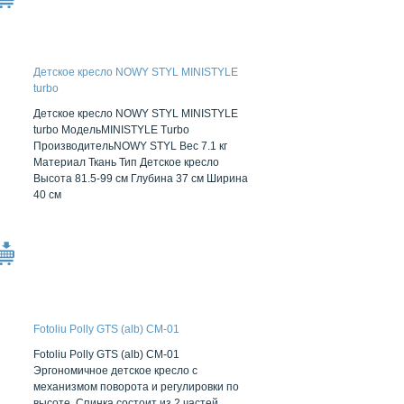
Детское кресло NOWY STYL MINISTYLE
turbo
Детское кресло NOWY STYL MINISTYLE
turbo МодельMINISTYLE Turbo
ПроизводительNOWY STYL Вес 7.1 кг
Материал Ткань Тип Детское кресло
Высота 81.5-99 см Глубина 37 см Ширина
40 см
Fotoliu Polly GTS (alb) CM-01
Fotoliu Polly GTS (alb) CM-01
Эргономичное детское кресло с
механизмом поворота и регулировки по
высоте. Спинка состоит из 2 частей,