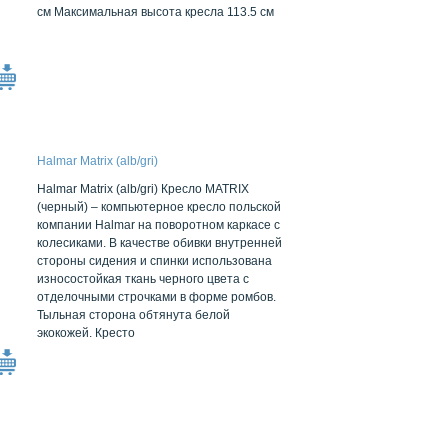
см Максимальная высота кресла 113.5 см
Halmar Matrix (alb/gri)
Halmar Matrix (alb/gri) Кресло MATRIX
(черный) – компьютерное кресло польской
компании Halmar на поворотном каркасе с
колесиками. В качестве обивки внутренней
стороны сидения и спинки использована
износостойкая ткань черного цвета с
отделочными строчками в форме ромбов.
Тыльная сторона обтянута белой
экокожей. Кресто