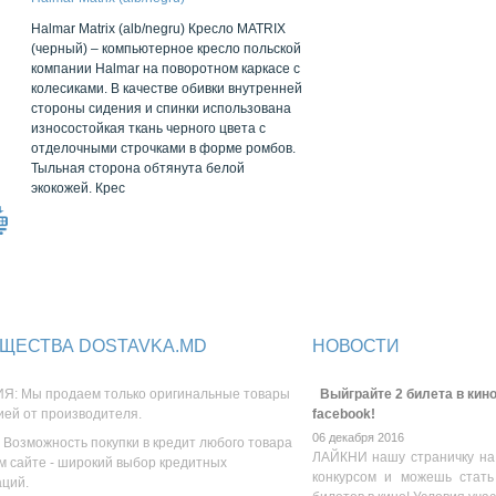
Halmar Matrix (alb/negru) Кресло MATRIX
(черный) – компьютерное кресло польской
компании Halmar на поворотном каркасе с
колесиками. В качестве обивки внутренней
стороны сидения и спинки использована
износостойкая ткань черного цвета с
отделочными строчками в форме ромбов.
Тыльная сторона обтянута белой
экокожей. Крес
ЩЕСТВА DOSTAVKA.MD
НОВОСТИ
Я: Мы продаем только оригинальные товары
Выйграйте 2 билета в кино
ией от производителя.
facebook!
06 декабря 2016
 Возможность покупки в кредит любого товара
ЛАЙКНИ нашу страничку на
м сайте - широкий выбор кредитных
конкурсом и можешь стать
аций.