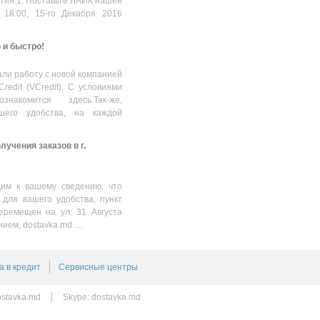
стия:1. Поставьте ЛАЙК нашей
 18:00, 15-го Декабря 2016
о и быстро!
ли работу с новой компанией
Credit (VCredit). С условиями
накомится здесь.Так-же,
шего удобства, на каждой
учения заказов в г.
им к вашему сведению, что
 для вашего удобства, пункт
еремещен на ул. 31 Августа
нием, dostavka.md …
а в кредит
Сервисные центры
stavka.md
Skype:
dostavka.md