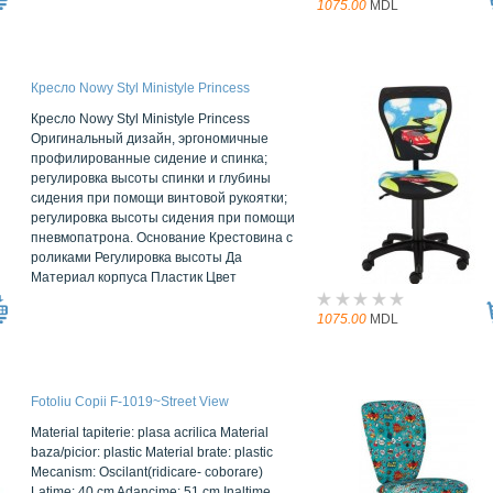
1075.00
MDL
Кресло Nowy Styl Ministyle Princess
Кресло Nowy Styl Ministyle Princess
Оригинальный дизайн, эргономичные
профилированные сидение и спинка;
регулировка высоты спинки и глубины
сидения при помощи винтовой рукоятки;
регулировка высоты сидения при помощи
пневмопатрона. Основание Крестовина с
роликами Регулировка высоты Да
Материал корпуса Пластик Цвет
1075.00
MDL
Fotoliu Copii F-1019~Street View
Material tapiterie: plasa acrilica Material
baza/picior: plastic Material brate: plastic
Mecanism: Oscilant(ridicare- coborare)
Latime: 40 cm Adancime: 51 cm Inaltime