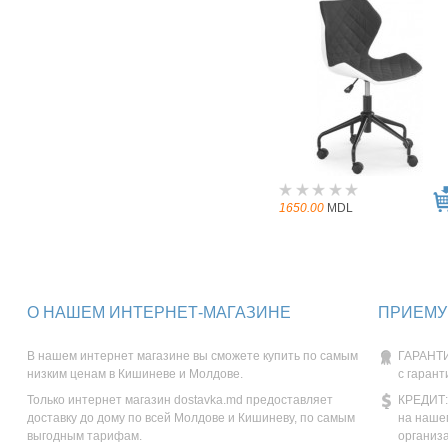
1650.00
MDL
О НАШЕМ ИНТЕРНЕТ-МАГАЗИНЕ
ПРИЕМУ
В нашем интернет магазине вы сможете купить по самым
ГАРАНТИ
низким ценам в Кишиневе и Молдове.
с гарант
Только интернет магазин dostavka.md предоставляет
КРЕДИТ:
доставку до дому по всей Молдове и Кишиневу, по самым
на наше
выгодным тарифам.
организ