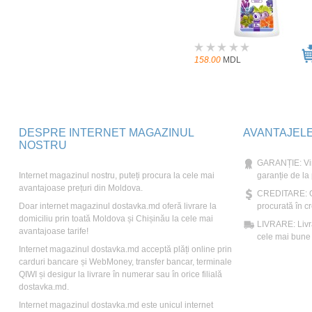
158.00
MDL
DESPRE INTERNET MAGAZINUL
AVANTAJEL
NOSTRU
GARANȚIE: Vin
Internet magazinul nostru, puteți procura la cele mai
garanție de la
avantajoase prețuri din Moldova.
CREDITARE: Ori
Doar internet magazinul dostavka.md oferă livrare la
procurată în cr
domiciliu prin toată Moldova și Chișinău la cele mai
LIVRARE: Livră
avantajoase tarife!
cele mai bune t
Internet magazinul dostavka.md acceptă plăți online prin
carduri bancare și WebMoney, transfer bancar, terminale
QIWI și desigur la livrare în numerar sau în orice filială
dostavka.md.
Internet magazinul dostavka.md este unicul internet