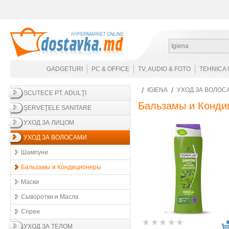
Igiena
GADGETURI
PC & OFFICE
TV, AUDIO & FOTO
TEHNICA 
IGIENA
УХОД ЗА ВОЛОС
SCUTECE PT. ADULŢI
Бальзамы и Конди
ŞERVEŢELE SANITARE
УХОД ЗА ЛИЦОМ
УХОД ЗА ВОЛОСАМИ
Шампуни
Бальзамы и Кондиционеры
Маски
Сыворотки и Масла
Спреи
УХОД ЗА ТЕЛОМ