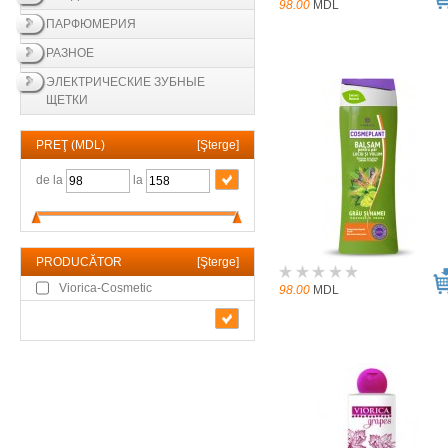
98.00
MDL
ПАРФЮМЕРИЯ
РАЗНОЕ
ЭЛЕКТРИЧЕСКИЕ ЗУБНЫЕ
ЩЕТКИ
PREŢ (MDL)
[
Şterge
]
de la
la
PRODUCĂTOR
[
Şterge
]
Viorica-Cosmetic
98.00
MDL