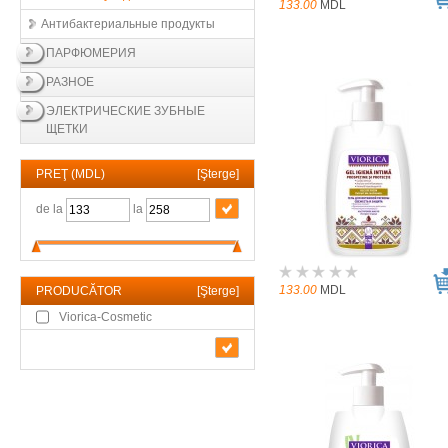
133.00
MDL
Антибактериальные продукты
ПАРФЮМЕРИЯ
РАЗНОЕ
ЭЛЕКТРИЧЕСКИЕ ЗУБНЫЕ
ЩЕТКИ
PREŢ (MDL)
[
Şterge
]
de la
la
133.00
MDL
PRODUCĂTOR
[
Şterge
]
Viorica-Cosmetic