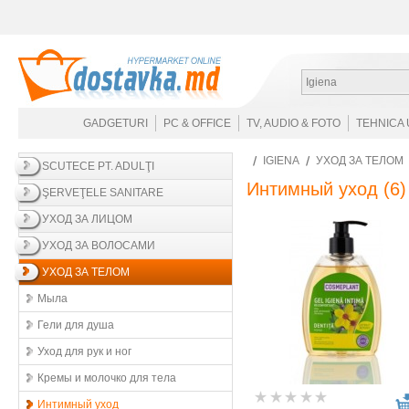
Igiena
GADGETURI
PC & OFFICE
TV, AUDIO & FOTO
TEHNICA 
IGIENA
УХОД ЗА ТЕЛОМ
SCUTECE PT. ADULŢI
Интимный уход
(6)
ŞERVEŢELE SANITARE
УХОД ЗА ЛИЦОМ
УХОД ЗА ВОЛОСАМИ
УХОД ЗА ТЕЛОМ
Мыла
Гели для душа
Уход для рук и ног
Кремы и молочко для тела
Интимный уход