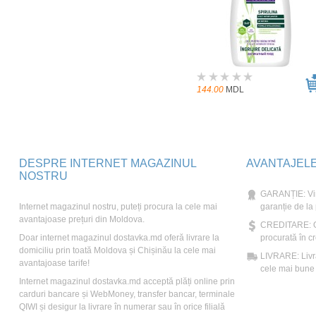
144.00
MDL
DESPRE INTERNET MAGAZINUL
AVANTAJEL
NOSTRU
GARANȚIE: Vin
Internet magazinul nostru, puteți procura la cele mai
garanție de la
avantajoase prețuri din Moldova.
CREDITARE: Ori
Doar internet magazinul dostavka.md oferă livrare la
procurată în cr
domiciliu prin toată Moldova și Chișinău la cele mai
LIVRARE: Livră
avantajoase tarife!
cele mai bune t
Internet magazinul dostavka.md acceptă plăți online prin
carduri bancare și WebMoney, transfer bancar, terminale
QIWI și desigur la livrare în numerar sau în orice filială