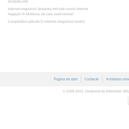
dostavka.md.
Internet magazinul dostavka.md este unicul internet
magazin în Moldova, de care aveți nevoie!
Cumpărături plăcute în internet magazinul nostru!
Pagina de start
Contacte
Achitarea come
© 2009-2022, Gestionat de Informator SR