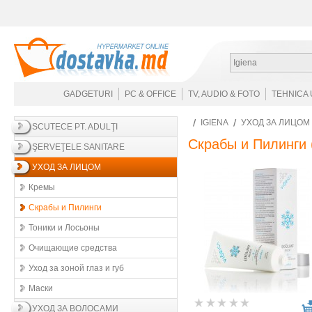
Igiena
GADGETURI
PC & OFFICE
TV, AUDIO & FOTO
TEHNICA 
IGIENA
УХОД ЗА ЛИЦОМ
SCUTECE PT. ADULŢI
Скрабы и Пилинги
ŞERVEŢELE SANITARE
УХОД ЗА ЛИЦОМ
Кремы
Скрабы и Пилинги
Тоники и Лосьоны
Очищающие средства
Уход за зоной глаз и губ
Маски
УХОД ЗА ВОЛОСАМИ