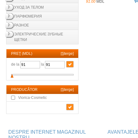
91.00
MDL
УХОД ЗА ТЕЛОМ
ПАРФЮМЕРИЯ
РАЗНОЕ
ЭЛЕКТРИЧЕСКИЕ ЗУБНЫЕ
ЩЕТКИ
PREŢ (MDL)
[
Şterge
]
de la
la
PRODUCĂTOR
[
Şterge
]
Viorica-Cosmetic
DESPRE INTERNET MAGAZINUL
AVANTAJEL
NOSTRU