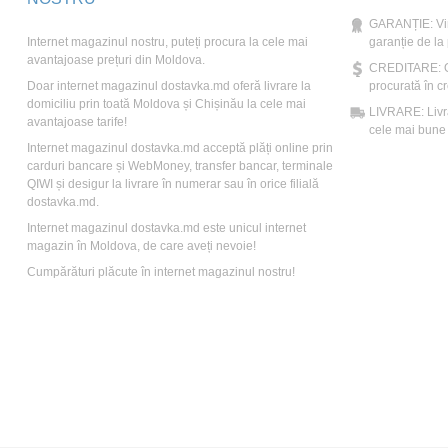
GARANȚIE: Vin
Internet magazinul nostru, puteți procura la cele mai
garanție de la
avantajoase prețuri din Moldova.
CREDITARE: Ori
Doar internet magazinul dostavka.md oferă livrare la
procurată în cr
domiciliu prin toată Moldova și Chișinău la cele mai
LIVRARE: Livră
avantajoase tarife!
cele mai bune t
Internet magazinul dostavka.md acceptă plăți online prin
carduri bancare și WebMoney, transfer bancar, terminale
QIWI și desigur la livrare în numerar sau în orice filială
dostavka.md.
Internet magazinul dostavka.md este unicul internet
magazin în Moldova, de care aveți nevoie!
Cumpărături plăcute în internet magazinul nostru!