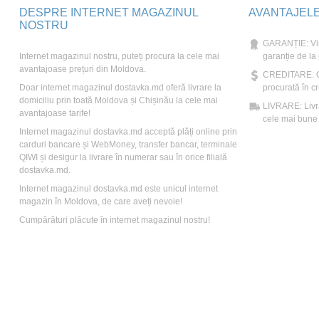
DESPRE INTERNET MAGAZINUL
AVANTAJEL
NOSTRU
GARANȚIE: Vin
Internet magazinul nostru, puteți procura la cele mai
garanție de la
avantajoase prețuri din Moldova.
CREDITARE: Ori
Doar internet magazinul dostavka.md oferă livrare la
procurată în cr
domiciliu prin toată Moldova și Chișinău la cele mai
LIVRARE: Livră
avantajoase tarife!
cele mai bune t
Internet magazinul dostavka.md acceptă plăți online prin
carduri bancare și WebMoney, transfer bancar, terminale
QIWI și desigur la livrare în numerar sau în orice filială
dostavka.md.
Internet magazinul dostavka.md este unicul internet
magazin în Moldova, de care aveți nevoie!
Cumpărături plăcute în internet magazinul nostru!