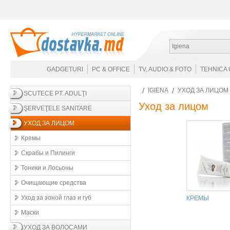
Igiena
GADGETURI
PC & OFFICE
TV, AUDIO & FOTO
TEHNICA 
IGIENA
УХОД ЗА ЛИЦОМ
SCUTECE PT. ADULŢI
Уход за лицом
ŞERVEŢELE SANITARE
УХОД ЗА ЛИЦОМ
Кремы
Скрабы и Пилинги
Тоники и Лосьоны
Очищающие средства
Уход за зоной глаз и губ
КРЕМЫ
Маски
УХОД ЗА ВОЛОСАМИ