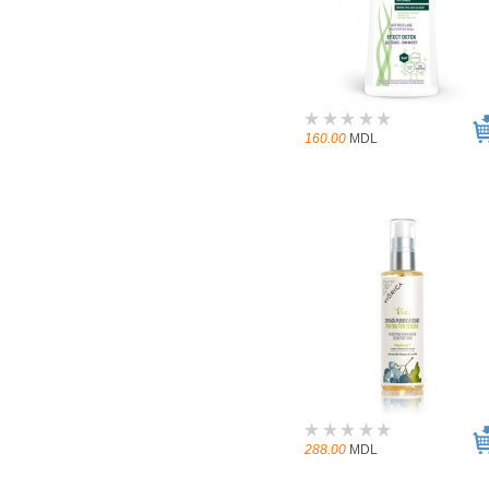
160.00
MDL
288.00
MDL