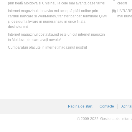
prin toată Moldova și Chișinău la cele mai avantajoase tarife!
credit!
Internet magazinul dostavka.md acceptă plăți online prin
LIVRARE: 
carduri bancare și WebMoney, transfer bancar, terminale QIWI
mai bune 
și desigur la livrare în numerar sau în orice filială
dostavka.md.
Internet magazinul dostavka.md este unicul internet magazin
în Moldova, de care aveți nevoie!
Cumpărături plăcute în internet magazinul nostru!
Pagina de start
Contacte
Achita
© 2009-2022, Gestionat de Inform