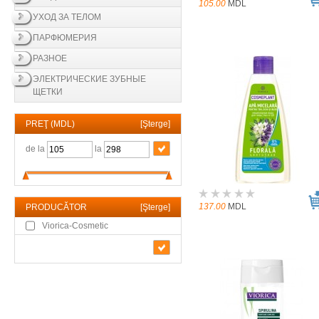
105.00
MDL
УХОД ЗА ТЕЛОМ
ПАРФЮМЕРИЯ
РАЗНОЕ
ЭЛЕКТРИЧЕСКИЕ ЗУБНЫЕ
ЩЕТКИ
PREŢ (MDL)
[
Şterge
]
de la
la
137.00
MDL
PRODUCĂTOR
[
Şterge
]
Viorica-Cosmetic