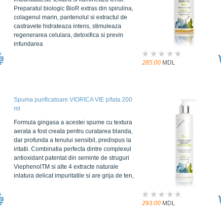
Preparatul biologic BioR extras din spirulina,
colagenul marin, pantenolul si extractul de
castravete hidrateaza intens, stimuleaza
regenerarea celulara, detoxifica si previn
infundarea
285.00
MDL
Spuma purificatoare VIORICA VIE p/fata 200
ml
Formula gingasa a acestei spume cu textura
aerata a fost creata pentru curatarea blanda,
dar profunda a tenului sensibil, predispus la
iritatii. Combinatia perfecta dintre complexul
antioxidant patentat din seminte de struguri
ViephenolTM si alte 4 extracte naturale
inlatura delicat impuritatile si are grija de ten,
293.00
MDL