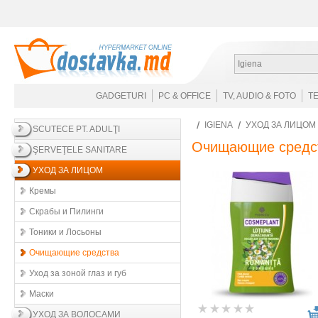
Igiena
GADGETURI
PC & OFFICE
TV, AUDIO & FOTO
T
IGIENA
УХОД ЗА ЛИЦОМ
SCUTECE PT. ADULŢI
Очищающие средс
ŞERVEŢELE SANITARE
УХОД ЗА ЛИЦОМ
Кремы
Скрабы и Пилинги
Тоники и Лосьоны
Очищающие средства
Уход за зоной глаз и губ
Маски
УХОД ЗА ВОЛОСАМИ