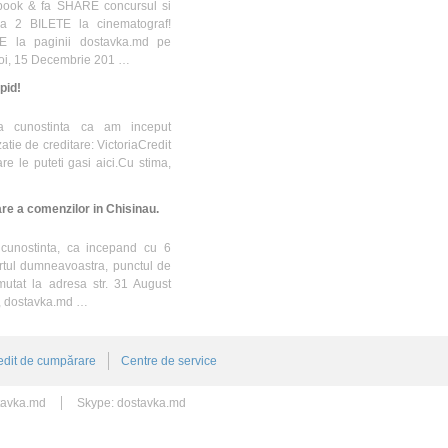
book & fa SHARE concursul si
i a 2 BILETE la cinematograf!
KE la paginii dostavka.md pe
Joi, 15 Decembrie 201 …
pid!
la cunostinta ca am inceput
tie de creditare: VictoriaCredit
are le puteti gasi aici.Cu stima,
re a comenzilor in Chisinau.
 cunostinta, ca incepand cu 6
rtul dumneavoastra, punctul de
mutat la adresa str. 31 August
a, dostavka.md …
edit de cumpărare
Centre de service
tavka.md
Skype:
dostavka.md