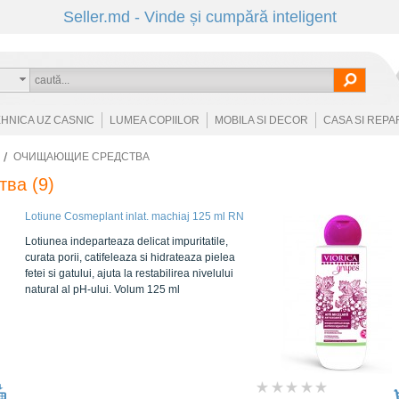
Seller.md - Vinde și cumpără inteligent
EHNICA UZ CASNIC
LUMEA COPIILOR
MOBILA SI DECOR
CASA SI REPA
ОЧИЩАЮЩИЕ СРЕДСТВА
тва
(9)
Lotiune Cosmeplant inlat. machiaj 125 ml RN
Lotiunea indeparteaza delicat impuritatile,
curata porii, catifeleaza si hidrateaza pielea
fetei si gatului, ajuta la restabilirea nivelului
natural al pH-ului. Volum 125 ml