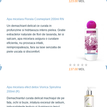
123.00
MDL
Apa micelara Florala Cosmeplant 200ml RN
Un demachiant delicat ce curata in
profunzime si hidrtaeaza intens pielea. Gratie
extractelor naturale de flori de lavanda, tei si
salcam, apa micelara asigura o curatare
eficienta, nu provoaca iritatii,
reimprospateaza, fara sa lase senzatia de
piele uscata si discomfort.
137.00
MDL
Apa micelara efect detox Viorica Spirulina
200ml (R)
Demachiantul curata delicat machiajul de pe
fata, ochi si buze, inlatura excesul de sebum,
imbunatateste textura si ilumineaza tenul.