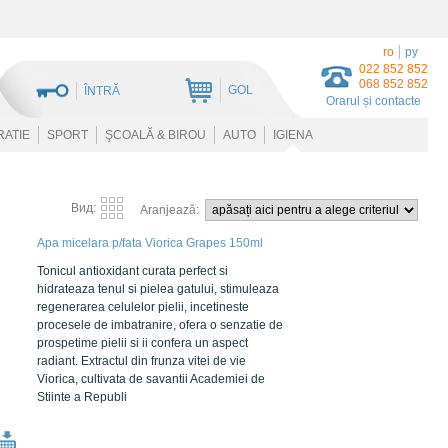
ro
ру
022 852 852
068 852 852
GOL
ÎNTRĂ
Orarul și contacte
RATIE
SPORT
ŞCOALĂ & BIROU
AUTO
IGIENA
Вид:
Aranjează:
Apa micelara p/fata Viorica Grapes 150ml
Tonicul antioxidant curata perfect si
hidrateaza tenul si pielea gatului, stimuleaza
regenerarea celulelor pielii, incetineste
procesele de imbatranire, ofera o senzatie de
prospetime pielii si ii confera un aspect
radiant. Extractul din frunza vitei de vie
Viorica, cultivata de savantii Academiei de
Stiinte a Republi