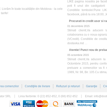
LIKE pagina noastra pe face
poti fi unul din castigatori
Livrăm în toate localitățile din Moldova - la cele
Conditiile tombolei:Pune LI
tarife!
facebook, până la ora 18:00, 
Procurati in credit usor si ra
01 decembrie 2015
Stimati clienti,Va aducem 
colaborarea cu o noua ograniza
(VCredit). Conditiile de credit
dostavka.md …
Atentie! Punct nou de prelua
05 octombrie 2015
Stimati clienti,Va aducem la
Octombrie 2015, pentru confo
preluare a comenzilor va fi 
1989, Nr. 98, Bir. 105.Cu stim
rea comenzilor
Condiţiile de livrare
Refuzuri și retururi
Garanţie
Cr
ator SRL
Linia fierbinte: 0 (22) 852-852, 0 (68) 852-852
Email:
info@dos