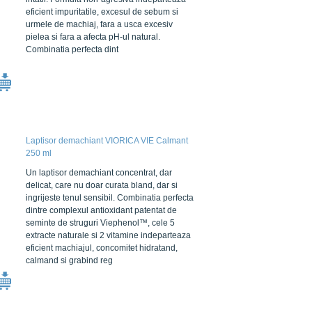
eficient impuritatile, excesul de sebum si
urmele de machiaj, fara a usca excesiv
pielea si fara a afecta pH-ul natural.
Combinatia perfecta dint
Laptisor demachiant VIORICA VIE Calmant
250 ml
Un laptisor demachiant concentrat, dar
delicat, care nu doar curata bland, dar si
ingrijeste tenul sensibil. Combinatia perfecta
dintre complexul antioxidant patentat de
seminte de struguri Viephenol™, cele 5
extracte naturale si 2 vitamine indeparteaza
eficient machiajul, concomitet hidratand,
calmand si grabind reg