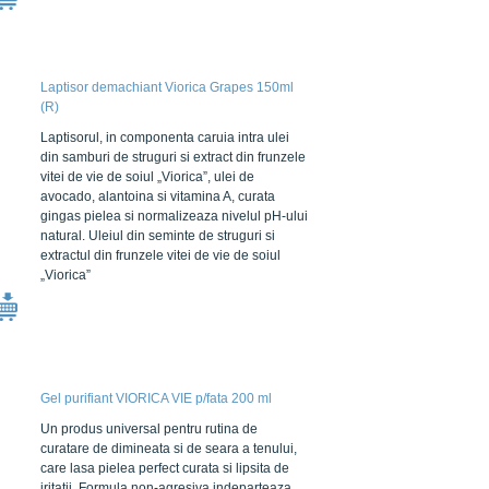
Laptisor demachiant Viorica Grapes 150ml
(R)
Laptisorul, in componenta caruia intra ulei
din samburi de struguri si extract din frunzele
vitei de vie de soiul „Viorica”, ulei de
avocado, alantoina si vitamina A, curata
gingas pielea si normalizeaza nivelul pH-ului
natural. Uleiul din seminte de struguri si
extractul din frunzele vitei de vie de soiul
„Viorica”
Gel purifiant VIORICA VIE p/fata 200 ml
Un produs universal pentru rutina de
curatare de dimineata si de seara a tenului,
care lasa pielea perfect curata si lipsita de
iritatii. Formula non-agresiva indeparteaza