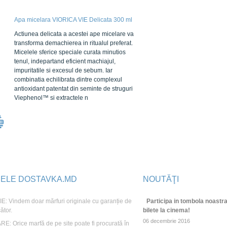
Apa micelara VIORICA VIE Delicata 300 ml
Actiunea delicata a acestei ape micelare va
transforma demachierea in ritualul preferat.
Micelele sferice speciale curata minutios
tenul, indepartand eficient machiajul,
impuritatile si excesul de sebum. Iar
combinatia echilibrata dintre complexul
antioxidant patentat din seminte de struguri
Viephenol™ si extractele n
JELE DOSTAVKA.MD
NOUTĂŢI
: Vindem doar mărfuri originale cu garanție de
Participa in tombola noastra
ător.
bilete la cinema!
06 decembrie 2016
E: Orice marfă de pe site poate fi procurată în