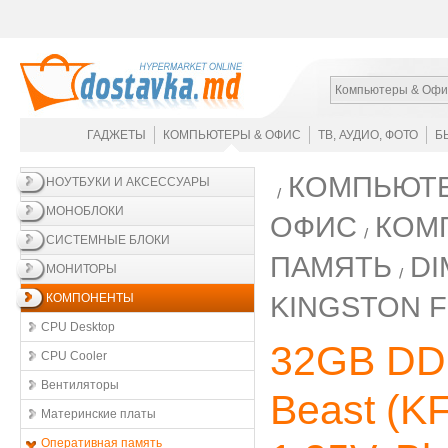
Компьютеры & Офи
ГАДЖЕТЫ
КОМПЬЮТЕРЫ & ОФИС
ТВ, АУДИО, ФОТО
Б
КОМПЬЮТЕ
НОУТБУКИ И АКСЕССУАРЫ
МОНОБЛОКИ
ОФИС
КОМ
СИСТЕМНЫЕ БЛОКИ
ПАМЯТЬ
DI
МОНИТОРЫ
KINGSTON F
КОМПОНЕНТЫ
CPU Desktop
32GB DD
CPU Cooler
Вентиляторы
Beast (K
Материнские платы
Оперативная память