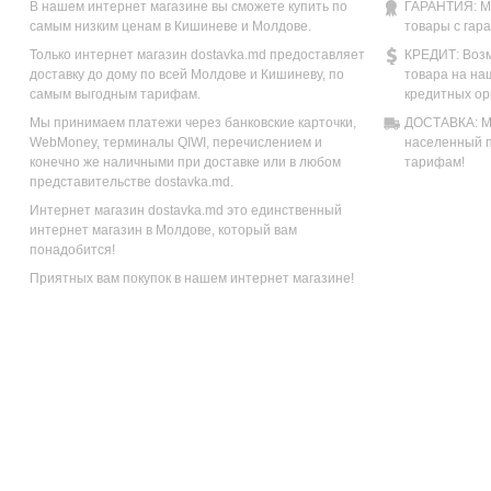
В нашем интернет магазине вы сможете купить по
ГАРАНТИЯ: М
самым низким ценам в Кишиневе и Молдове.
товары с гар
Только интернет магазин dostavka.md предоставляет
КРЕДИТ: Возм
доставку до дому по всей Молдове и Кишиневу, по
товара на на
самым выгодным тарифам.
кредитных ор
Мы принимаем платежи через банковские карточки,
ДОСТАВКА: Мы
WebMoney, терминалы QIWI, перечислением и
населенный п
конечно же наличными при доставке или в любом
тарифам!
представительстве dostavka.md.
Интернет магазин dostavka.md это единственный
интернет магазин в Молдове, который вам
понадобится!
Приятных вам покупок в нашем интернет магазине!