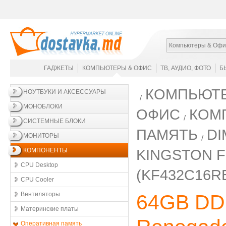
Компьютеры & Офи
ГАДЖЕТЫ
КОМПЬЮТЕРЫ & ОФИС
ТВ, АУДИО, ФОТО
Б
КОМПЬЮТЕ
НОУТБУКИ И АКСЕССУАРЫ
МОНОБЛОКИ
ОФИС
КОМ
СИСТЕМНЫЕ БЛОКИ
ПАМЯТЬ
DI
МОНИТОРЫ
KINGSTON F
КОМПОНЕНТЫ
CPU Desktop
(KF432C16R
CPU Cooler
Вентиляторы
64GB DD
Материнские платы
Оперативная память