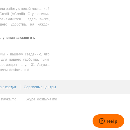
SDR2/128GB
3438.00
MDL
(R/W:300/260MB/s)
ли работу с новой компанией
Credit (VCredit). С условиями
накомится здесь.Так-же,
шего удобства, на каждой
учения заказов в г.
им к вашему сведению, что
 для вашего удобства, пункт
еремещен на ул. 31 Августа
нием, dostavka.md …
а в кредит
Сервисные центры
stavka.md
Skype:
dostavka.md