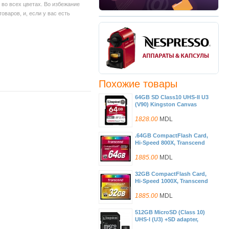
во всех цветах. Во избежание
варов, и, если у вас есть
Похожие товары
64GB SD Class10 UHS-II U3
(V90) Kingston Canvas
React Plus, Ultimate, Read:
300Mb/s, Write: 260Mb/s,
1828.00
MDL
Capture 4K/8K Ultra-HD
high-speed shots without
.64GB CompactFlash Card,
dropping frames, Ultimate
Hi-Speed 800X, Transcend
speeds to support
"TS64GCF800" (R/W:
professional camera use
140/65MB/s)
1885.00
MDL
32GB CompactFlash Card,
Hi-Speed 1000X, Transcend
"TS32GCF1000" (R/W:
160/120MB/s)
1885.00
MDL
512GB MicroSD (Class 10)
UHS-I (U3) +SD adapter,
Kingston Canvas Select+