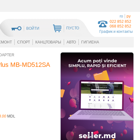
ro
ру
022 852 852
068 852 852
ПУСТО
ВОЙТИ
График и контакты
ЕМОНТ
СПОРТ
КАНЦТОВАРЫ
АВТО
ГИГИЕНА
ADAPTER
 Plus MB-MD512SA
3.00
MDL