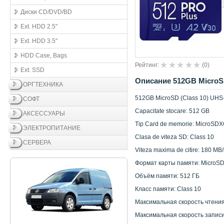
Диски CD/DVD/BD
Ext. HDD 2.5"
Ext. HDD 3.5"
HDD Case, Bags
Рейтинг:
(
0
)
Ext. SSD
Описание 512GB MicroSD 
ОРГТЕХНИКА
512GB MicroSD (Class 10) UHS
СОФТ
Capacitate stocare: 512 GB
АКСЕССУАРЫ
Tip Card de memorie: MicroSD
ЭЛЕКТРОПИТАНИЕ
Clasa de viteza SD: Class 10
СЕРВЕРА
Viteza maxima de citire: 180 MB/
Формат карты памяти: MicroS
Объём памяти: 512 ГБ
Класс памяти: Class 10
Максимальная скорость чтения
Максимальная скорость записи