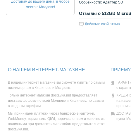
Доставим до вашего дома, в любое
Особенности: Адаптер SD
место в Молдове!
Отзывы о 512GB MicroSD 
Добавьте свой отзыв
О НАШЕМ ИНТЕРНЕТ-МАГАЗИНЕ
ПРИЕМУ
В нашем интернет магазине вы сможете купить по самым
ГАРАНТИ
низким ценам в Кишиневе и Молдове.
с гарант
Только интернет магазин dostavka.md предоставляет
КРЕДИТ:
доставку до дому по всей Молдове и Кишиневу, по самым
на наше
выгодным тарифам.
организ
Мы принимаем платежи через банковские карточки,
ДОСТАВК
WebMoney, терминалы QIWI, перечислением и конечно же
пункт М
наличными при доставке или в любом представительстве
dostavka.md.