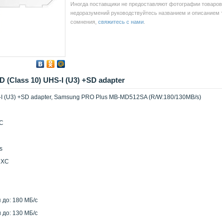
Иногда поставщики не предоставляют фотографии товаров 
недоразумений руководствуйтесь названием и описанием то
сомнения,
свяжитесь с нами
.
(Class 10) UHS-I (U3) +SD adapter
-I (U3) +SD adapter, Samsung PRO Plus MB-MD512SA (R/W:180/130MB/s)
XC
s
DXC
 до: 180 МБ/с
 до: 130 МБ/с