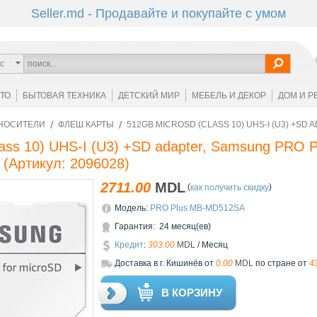
Seller.md - Продавайте и покупайте с умом
с
ОТО
БЫТОВАЯ ТЕХНИКА
ДЕТСКИЙ МИР
МЕБЕЛЬ И ДЕКОР
ДОМ И Р
НОСИТЕЛИ
ФЛЕШ КАРТЫ
512GB MICROSD (CLASS 10) UHS-I (U3) +SD 
ass 10) UHS-I (U3) +SD adapter, Samsung PRO
(Артикул:
2096028
)
2711.00
MDL
(
)
как получить скидку
Модель:
PRO Plus MB-MD512SA
Гарантия: 24 месяц(ев)
Кредит
:
303.00
MDL
/ Месяц
Доставкa в г. Кишинёв от
0.00
MDL
по стране от
4
В КОРЗИНУ