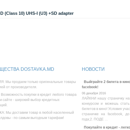
(Class 10) UHS-I (U3) +SD adapter
ЩЕСТВА DOSTAVKA.MD
НОВОСТИ
Я: Мы продаем только оригинальные товары
Выйграйте 2 билета в кино
ией от производителя.
facebook!
06 декабря 2016
 Возможность покупки в кредит любого товара
ЛАЙКНИ нашу страничку на
м сайте - широкий выбор кредитных
конкурсом и можешь стать
аций.
билетов в кино! Условия уча
А: Мы доставим товар в любой населенный
страничке на facebook, до
олдовы - по самым выгодным тарифам!
года;2. ПОДЕ …
Покупайте в кредит - легк