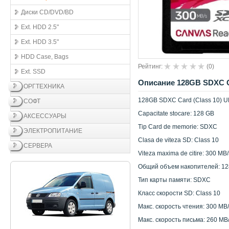
Диски CD/DVD/BD
Ext. HDD 2.5"
Ext. HDD 3.5"
HDD Case, Bags
Рейтинг:
(
0
)
Ext. SSD
Описание 128GB SDXC Ca
ОРГТЕХНИКА
128GB SDXC Card (Class 10) UH
СОФТ
Capacitate stocare: 128 GB
АКСЕССУАРЫ
Tip Card de memorie: SDXC
ЭЛЕКТРОПИТАНИЕ
Clasa de viteza SD: Class 10
СЕРВЕРА
Viteza maxima de citire: 300 MB/
Общий объем накопителей: 12
Тип карты памяти: SDXC
Класс скорости SD: Class 10
Макс. скорость чтения: 300 MB
Макс. скорость письма: 260 MB