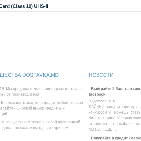
rd (Class 10) UHS-II
ЩЕСТВА DOSTAVKA.MD
НОВОСТИ
Я: Мы продаем только оригинальные товары
Выйграйте 2 билета в кино
ией от производителя.
facebook!
06 декабря 2016
 Возможность покупки в кредит любого товара
ЛАЙКНИ нашу страничку на
м сайте - широкий выбор кредитных
конкурсом и можешь стать
аций.
билетов в кино! Условия уча
А: Мы доставим товар в любой населенный
страничке на facebook, до
олдовы - по самым выгодным тарифам!
года;2. ПОДЕ …
Покупайте в кредит - легк