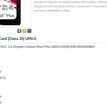
Иногда поставщики не предоставляют фотографии товаров 
недоразумений руководствуйтесь названием и описанием то
сомнения,
свяжитесь с нами
.
rd (Class 10) UHS-II
S-II , U3, Kingston Canvas React Plus SDR2/128GB (R/W:300/260MB/s)
s
8 Гб
/s
/s