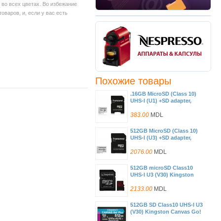
во всех цветах. Во избежание
варов, и, если у вас есть
Похожие товары
.16GB MicroSD (Class 10)
UHS-I (U1) +SD adapter,
Transcend "TS16GUSD300S-
A" (R/W:95/45MB/s)
383.00
MDL
512GB MicroSD (Class 10)
UHS-I (U3) +SD adapter,
Transcend
"TS512GUSD300S"
2076.00
MDL
(R/W:95/40MB/s)
512GB microSD Class10
UHS-I U3 (V30) Kingston
Canvas Cangas Go Plus,
Ultimate, Read: 170Mb/s,
2133.00
MDL
Write: 90Mb/s, Ideal for
Android mobile devices,
512GB SD Class10 UHS-I U3
action cams, drones and 4K
(V30) Kingston Canvas Go!
video production
Plus, Read: 170MB/s, Write: