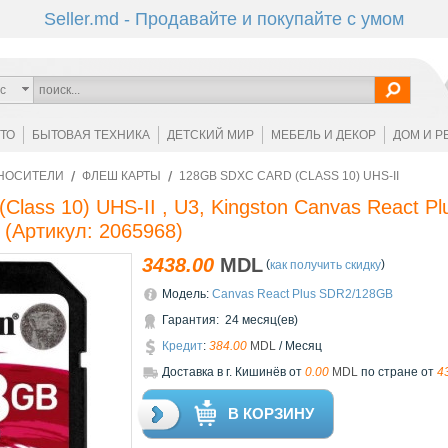
Seller.md - Продавайте и покупайте с умом
с
ОТО
БЫТОВАЯ ТЕХНИКА
ДЕТСКИЙ МИР
МЕБЕЛЬ И ДЕКОР
ДОМ И Р
НОСИТЕЛИ
ФЛЕШ КАРТЫ
128GB SDXC CARD (CLASS 10) UHS-II
Class 10) UHS-II , U3, Kingston Canvas React 
(Артикул:
2065968
)
3438.00
MDL
(
)
как получить скидку
Модель:
Canvas React Plus SDR2/128GB
Гарантия: 24 месяц(ев)
Кредит
:
384.00
MDL
/ Месяц
Доставкa в г. Кишинёв от
0.00
MDL
по стране от
4
В КОРЗИНУ