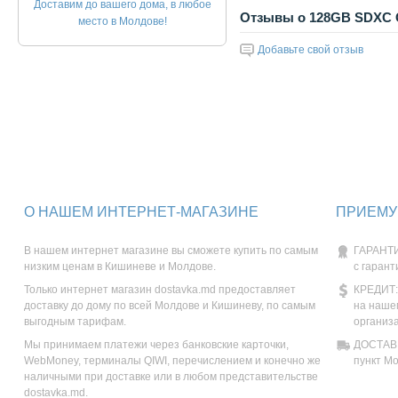
Доставим до вашего дома, в любое
Отзывы о 128GB SDXC Ca
место в Молдове!
Добавьте свой отзыв
О НАШЕМ ИНТЕРНЕТ-МАГАЗИНЕ
ПРИЕМУ
В нашем интернет магазине вы сможете купить по самым
ГАРАНТИ
низким ценам в Кишиневе и Молдове.
с гарант
Только интернет магазин dostavka.md предоставляет
КРЕДИТ:
доставку до дому по всей Молдове и Кишиневу, по самым
на наше
выгодным тарифам.
организ
Мы принимаем платежи через банковские карточки,
ДОСТАВК
WebMoney, терминалы QIWI, перечислением и конечно же
пункт М
наличными при доставке или в любом представительстве
dostavka.md.