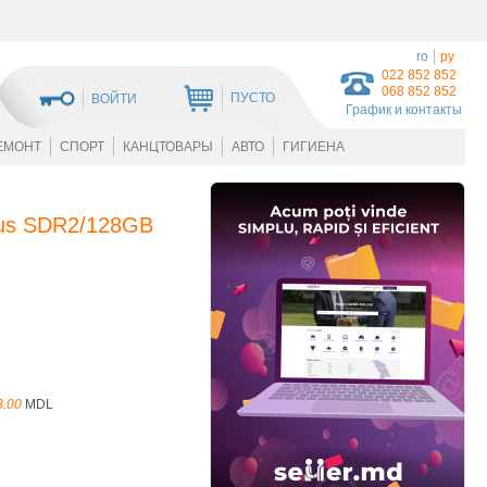
ro
ру
022 852 852
068 852 852
ПУСТО
ВОЙТИ
График и контакты
ЕМОНТ
СПОРТ
КАНЦТОВАРЫ
АВТО
ГИГИЕНА
Plus SDR2/128GB
3.00
MDL