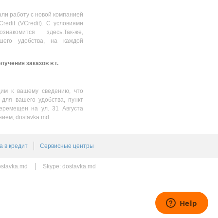
(R/W:100/85MB/s)
3984.00
MDL
ли работу с новой компанией
Credit (VCredit). С условиями
накомится здесь.Так-же,
шего удобства, на каждой
учения заказов в г.
им к вашему сведению, что
 для вашего удобства, пункт
еремещен на ул. 31 Августа
нием, dostavka.md …
а в кредит
Сервисные центры
stavka.md
Skype:
dostavka.md