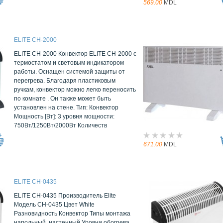
569.00
MDL
ELITE CH-2000
ELITE CH-2000 Конвектор ELITE CH-2000 с
термостатом и световым индикатором
работы. Оснащен системой защиты от
перегрева. Благодаря пластиковым
ручкам, конвектор можно легко переносить
по комнате . Он также может быть
установлен на стене. Тип: Конвектор
Мощность [Вт]: 3 уровня мощности:
750Вт/1250Вт/2000Вт Количеств
671.00
MDL
ELITE CH-0435
ELITE CH-0435 Производитель Elite
Модель CH-0435 Цвет White
Разновидность Конвектор Типы монтажа
напольный, настенный Уровни обогрева