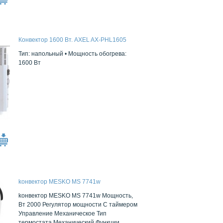
Конвектор 1600 Вт. AXEL AX-PHL1605
Тип:
напольный •
Мощность обогрева:
1600 Вт
kонвектор MESKO MS 7741w
kонвектор MESKO MS 7741w Мощность,
Вт 2000 Регулятор мощности С таймером
Управление Механическое Тип
термостата Механический Функции