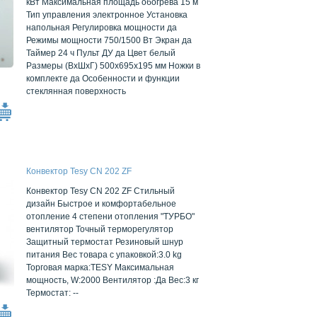
кВт Максимальная площадь обогрева 15 м
Тип управления электронное Установка
напольная Регулировка мощности да
Режимы мощности 750/1500 Вт Экран да
Таймер 24 ч Пульт ДУ да Цвет белый
Размеры (ВxШxГ) 500x695x195 мм Ножки в
комплекте да Особенности и функции
стеклянная поверхность
Конвектор Tesy CN 202 ZF
Конвектор Tesy CN 202 ZF Стильный
дизайн Быстрое и комфортабельное
отопление 4 степени отопления "ТУРБО"
вентилятор Точный терморегулятор
Защитный термостат Резиновый шнур
питания Вес товара с упаковкой:3.0 kg
Торговая марка:TESY Максимальная
мощность, W:2000 Вентилятор :Да Вес:3 кг
Термостат: --