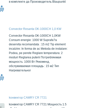
в комплекте да Производитель Blaupunkt
Convector Resanta OK-1000СН 1,0 KW
Convector Resanta OK-1000СН 1,0KW
Consum energie: 1000 W Suprafa?a
deservita recomandata : 15 m2 Tip element
incalzire: In forma de ac Metoda de instalare:
Podea, pe perete Reglare temperatura: 2
moduri Reglarea puterii Потребляемая
мощность: 1000 Вт Рекоменд,
обслуживаемая площадь : 15 м2 Тип
Нагревательног
kонвектор CAMRY CR 7721
kонвектор CAMRY CR 7721 Мощность 1.5