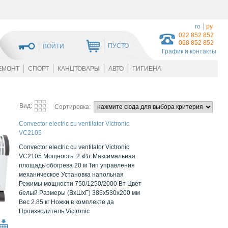
ro
ру
022 852 852
068 852 852
ПУСТО
ВОЙТИ
График и контакты
ЕМОНТ
СПОРТ
КАНЦТОВАРЫ
АВТО
ГИГИЕНА
Вид:
Сортировка:
Convector electric cu ventilator Victronic
VC2105
Convector electric cu ventilator Victronic
VC2105 Мощность: 2 кВт Максимальная
площадь обогрева 20 м Тип управления
механическое Установка напольная
Режимы мощности 750/1250/2000 Вт Цвет
белый Размеры (ВxШxГ) 385x530x200 мм
Вес 2.85 кг Ножки в комплекте да
Производитель Victronic