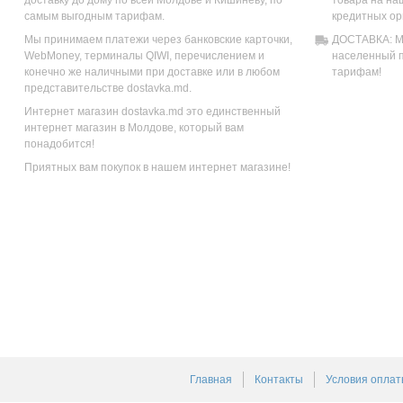
доставку до дому по всей Молдове и Кишиневу, по
товара на на
самым выгодным тарифам.
кредитных ор
Мы принимаем платежи через банковские карточки,
ДОСТАВКА: Мы
WebMoney, терминалы QIWI, перечислением и
населенный п
конечно же наличными при доставке или в любом
тарифам!
представительстве dostavka.md.
Интернет магазин dostavka.md это единственный
интернет магазин в Молдове, который вам
понадобится!
Приятных вам покупок в нашем интернет магазине!
Главная
Контакты
Условия оплат