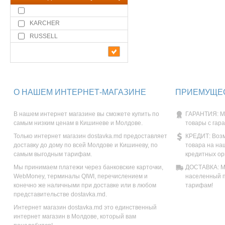
KARCHER
RUSSELL
О НАШЕМ ИНТЕРНЕТ-МАГАЗИНЕ
ПРИЕМУЩЕС
В нашем интернет магазине вы сможете купить по
ГАРАНТИЯ: М
самым низким ценам в Кишиневе и Молдове.
товары с гар
Только интернет магазин dostavka.md предоставляет
КРЕДИТ: Возм
доставку до дому по всей Молдове и Кишиневу, по
товара на на
самым выгодным тарифам.
кредитных ор
Мы принимаем платежи через банковские карточки,
ДОСТАВКА: Мы
WebMoney, терминалы QIWI, перечислением и
населенный п
конечно же наличными при доставке или в любом
тарифам!
представительстве dostavka.md.
Интернет магазин dostavka.md это единственный
интернет магазин в Молдове, который вам