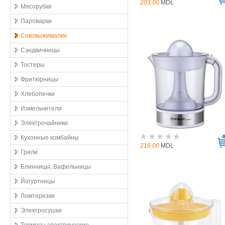
203.00
MDL
Мясорубки
Пароварки
Соковыжималки
Сэндвичницы
Тостеры
Фритюрницы
Хлебопечки
Измельчители
Электрочайники
Кухонные комбайны
216.00
MDL
Грили
Блинницы, Вафельницы
Йогуртницы
Ломтерезки
Электросушки