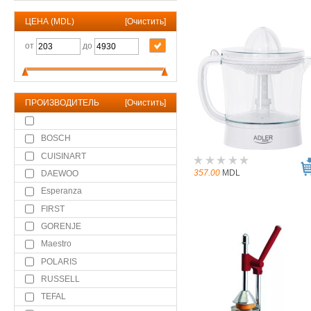
ЦЕНА (MDL)
[
Очистить
]
от
до
ПРОИЗВОДИТЕЛЬ
[
Очистить
]
BOSCH
CUISINART
357.00
MDL
DAEWOO
Esperanza
FIRST
GORENJE
Maestro
POLARIS
RUSSELL
TEFAL