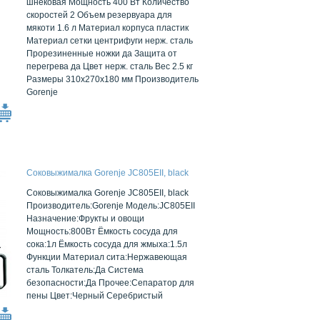
шнековая Мощность 400 Вт Количество
скоростей 2 Объем резервуара для
мякоти 1.6 л Материал корпуса пластик
Материал сетки центрифуги нерж. сталь
Прорезиненные ножки да Защита от
перегрева да Цвет нерж. сталь Вес 2.5 кг
Размеры 310x270x180 мм Производитель
Gorenje
Соковыжималка Gorenje JC805EII, black
Соковыжималка Gorenje JC805EII, black
Производитель:Gorenje Модель:JC805EII
Назначение:Фрукты и овощи
Мощность:800Вт Ёмкость сосуда для
сока:1л Ёмкость сосуда для жмыха:1.5л
Функции Материал сита:Нержавеющая
сталь Толкатель:Да Система
безопасности:Да Прочее:Сепаратор для
пены Цвет:Черный Серебристый