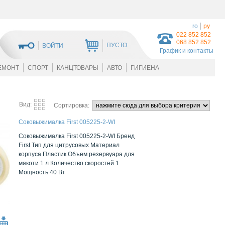
ro
ру
022 852 852
068 852 852
ПУСТО
ВОЙТИ
График и контакты
ЕМОНТ
СПОРТ
КАНЦТОВАРЫ
АВТО
ГИГИЕНА
Вид:
Сортировка:
Соковыжималка First 005225-2-WI
Соковыжималка First 005225-2-WI Бренд
First Тип для цитрусовых Материал
корпуса Пластик Объем резервуара для
мякоти 1 л Количество скоростей 1
Мощность 40 Вт