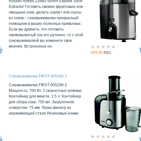
Russell Hobbs 22880-56/RH Explore Juice
Extractor Готовить свежие фруктовые или
овощные соки, делать сорбет или соусы
из соков – соковыжималка прекрасный
помощник в ваших полезных привычках.
Если вы думаете, что готовить
свежевыжатый сок это рутинно, то с этой
соковыжималкой вы измените свое
мнение. Встроенные но
999.00
MDL
Соковыжималка FIRST 005206-2
Соковыжималка FIRST 005206-2
Мощность: 700 Вт. 2 скоростных режима
Контейнер для мякоти: 1.5 л. Контейнер
для сбора сока: 750 мл. Загрузочное
отверстие: 75 мм. Терка-фильтр из
нержавеющей стали Резиновые ножки