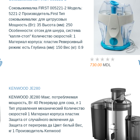
Соковыжималка FIRST 005221-2 Модель:
5221-2 Производитель:First Тип
соковыжималки: для цитрусовых
Мощность (Вт): 35 Высота (мм): 250
Особенности: отсек для шнура, система
"капля-стоп" Количество скоростей: 1
Материал корпуса: пластик Реверсивный
режим: есть Глубина (мм): 150 Вес (кг): 0.9
730.00
MDL
KENWOOD JE280
KENWOOD JE280 Макс. потребляемая
мощность, Вт 40 Резервуар для сока, л 1
Тип управления механический Количество
скоростей 1 Материал корпуса пластик
Защита от случайного включения да
Защита от перегрева да Цвет белый Вес,
кг 1 Производитель Kenwood