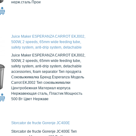
нерж.сталь Прои
Juice Maker ESPERANZA CARROT EKJ002,
500W, 2 speeds, 65mm wide feeding tube,
safety system, anti-drip system, detachable
accessories, foam separator
Juice Maker ESPERANZA CARROT EKJ002,
500W, 2 speeds, 65mm wide feeding tube,
safety system, anti-drip system, detachable
accessories, foam separator Тип продукта
Соковыжималка Бренд Esperanza Модель
Carrot EKJ002 Тип соковыжималки
Центробежная Материал корпуса
Нержавеющая сталь, Пластик Мощность
500 Вт Цвет Нержаве
Storcator de fructe Gorenje JC400E
Storcator de fructe Gorenje JC400E Тип