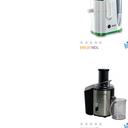
999.00
MDL