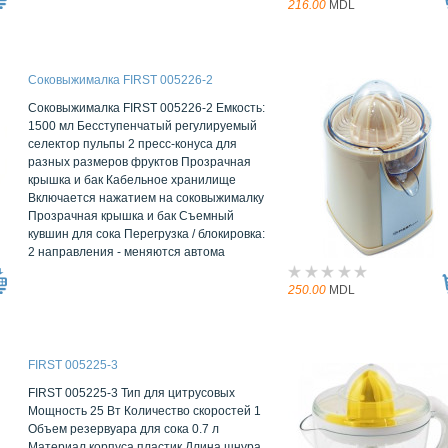
216.00
MDL
Соковыжималка FIRST 005226-2
Соковыжималка FIRST 005226-2 Емкость:
1500 мл Бесступенчатый регулируемый
селектор пульпы 2 пресс-конуса для
разных размеров фруктов Прозрачная
крышка и бак Кабельное хранилище
Включается нажатием на соковыжималку
Прозрачная крышка и бак Съемный
кувшин для сока Перегрузка / блокировка:
2 направления - меняются автома
250.00
MDL
FIRST 005225-3
FIRST 005225-3 Тип для цитрусовых
Мощность 25 Вт Количество скоростей 1
Объем резервуара для сока 0.7 л
Материал корпуса пластик Длина шнура