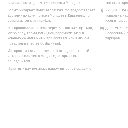
самым низким ценам в Кишиневе и Молдове.
товары с гар
Только интернет магазин dostavka.md предоставляет
КРЕДИТ: Возм
доставку до дому по всей Молдове и Кишиневу, по
товара на на
самым выгодным тарифам.
кредитных ор
Мы принимаем платежи через банковские карточки,
ДОСТАВКА: Мы
WebMoney, терминалы QIWI, перечислением и
населенный п
конечно же наличными при доставке или в любом
тарифам!
представительстве dostavka.md.
Интернет магазин dostavka.md это единственный
интернет магазин в Молдове, который вам
понадобится!
Приятных вам покупок в нашем интернет магазине!