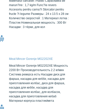
Materialul carcasei: Plastic Capacitatea de
marun?ire : 1,7 kg/m Func?ie revers
Accesoriu pentru carna?i Storcator pentru
fructe ?i legume Размеры : 24 x 13.5 x 28 см
Количество скоростей : 1 Материал лотка :
Пластик Номинальная мощность : 300 Вт
Насадки : 3 тёрки, для кол
Meat Mincer Gorenje MG2202XE
Meat Mincer Gorenje MG2202XE Мощность
2200 Вт Производительность 2.2 кг/мин
Система реверса есть Насадки диск для
фарша, насадка для кеббе, насадка для
приготовления колбас, диск для фарша,
насадка для кеббе, насадка для
приготовления колбас, для колбасок,
насадка для приготовления кебаб
Материал корпуса пластик/мета