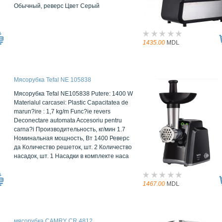
Обычный, реверс Цвет Серый
1435.00
MDL
Мясорубка Tefal NE 105838
Мясорубка Tefal NE105838 Putere: 1400 W
Materialul carcasei: Plastic Capacitatea de
marun?ire : 1,7 kg/m Func?ie revers
Deconectare automata Accesoriu pentru
carna?i Производительность, кг/мин 1.7
Номинальная мощность, Вт 1400 Реверс
да Количество решеток, шт. 2 Количество
насадок, шт. 1 Насадки в комплекте наса
1467.00
MDL
мясорубка CAMRY CR 4812