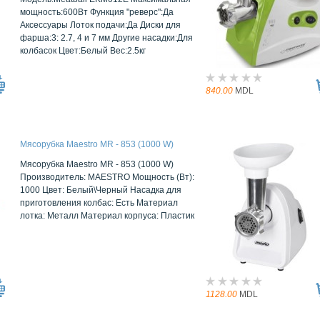
мощность:600Вт Функция "реверс":Да
Аксессуары Лоток подачи:Да Диски для
фарша:3: 2.7, 4 и 7 мм Другие насадки:Для
колбасок Цвет:Белый Вес:2.5кг
840.00
MDL
Мясорубка Maestro MR - 853 (1000 W)
Мясорубка Maestro MR - 853 (1000 W)
Производитель: MAESTRO Мощность (Вт):
1000 Цвет: Белый\Черный Насадка для
приготовления колбас: Есть Материал
лотка: Металл Материал корпуса: Пластик
1128.00
MDL