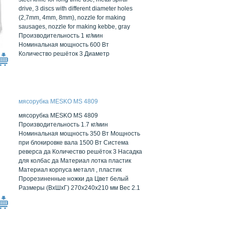
drive, 3 discs with different diameter holes
(2,7mm, 4mm, 8mm), nozzle for making
sausages, nozzle for making kebbe, gray
Производительность 1 кг/мин
Номинальная мощность 600 Вт
Количество решёток 3 Диаметр
мясорубка MESKO MS 4809
мясорубка MESKO MS 4809
Производительность 1.7 кг/мин
Номинальная мощность 350 Вт Мощность
при блокировке вала 1500 Вт Система
реверса да Количество решёток 3 Насадка
для колбас да Материал лотка пластик
Материал корпуса металл , пластик
Прорезиненные ножки да Цвет белый
Размеры (ВхШхГ) 270x240x210 мм Вес 2.1