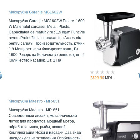
Мясорубка Gorenje MG1602W
Мясорубка Gorenje MG1602W Putere: 1600
W Materialul carcasei: Metal, Plastic
Capacitatea de marun?ire : 1,9 kg/m Func?ie
revers Protec?ie la suprasarcina Accesoriu
pentru carna?i Производительность, кг/мин
1.9 Мощность при блокировке вала , Вт
1600 Реверс да Количество решеток, шт. 2
Количество насадок, шт. 2 На
1390.00
MDL
Мясорубка Maestro - MR-851
Мясорубка Maestro - MR-851
Современный дизайн, металлический
лоток для продуктов, мощный мотор,
обработка: мяса, рыбы, овощей
Комплектация Ножи и насадки: два вида
насадок для изготовления Особенности