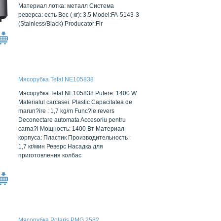
Материал лотка: металл Система
реверса: есть Вес ( кг): 3.5 Model:FA-5143-3
(Stainless/Black) Producator:Fir
Мясорубка Tefal NE105838
Мясорубка Tefal NE105838 Putere: 1400 W
Materialul carcasei: Plastic Capacitatea de
marun?ire : 1,7 kg/m Func?ie revers
Deconectare automata Accesoriu pentru
carna?i Мощность: 1400 Вт Материал
корпуса: Пластик Производительность :
1,7 кг/мин Реверс Насадка для
приготовления колбас
Мясорубка Polaris PMG 2582