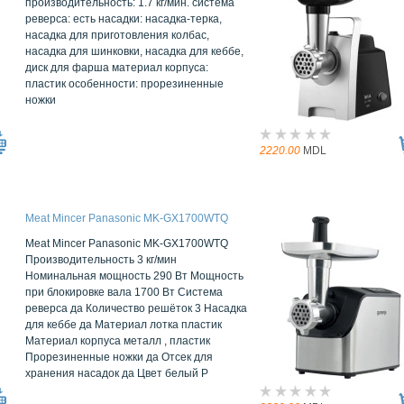
производительность: 1.7 кг/мин. система
реверса: есть насадки: насадка-терка,
насадка для приготовления колбас,
насадка для шинковки, насадка для кеббе,
диск для фарша материал корпуса:
пластик особенности: прорезиненные
ножки
2220.00
MDL
Meat Mincer Panasonic MK-GX1700WTQ
Meat Mincer Panasonic MK-GX1700WTQ
Производительность 3 кг/мин
Номинальная мощность 290 Вт Мощность
при блокировке вала 1700 Вт Система
реверса да Количество решёток 3 Насадка
для кеббе да Материал лотка пластик
Материал корпуса металл , пластик
Прорезиненные ножки да Отсек для
хранения насадок да Цвет белый Р