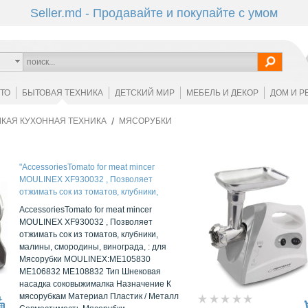
Seller.md - Продавайте и покупайте с умом
ОТО
БЫТОВАЯ ТЕХНИКА
ДЕТСКИЙ МИР
МЕБЕЛЬ И ДЕКОР
ДОМ И Р
КАЯ КУХОННАЯ ТЕХНИКА
МЯСОРУБКИ
"AccessoriesTomato for meat mincer
MOULINEX XF930032 , Позволяет
отжимать сок из томатов, клубники,
малины, смородины, винограда, : для
AccessoriesTomato for meat mincer
Мясорубки MOULINEX:ME105830
MOULINEX XF930032 , Позволяет
ME106832 ME108832 "
отжимать сок из томатов, клубники,
малины, смородины, винограда, : для
Мясорубки MOULINEX:ME105830
ME106832 ME108832 Тип Шнековая
насадка соковыжималка Назначение К
мясорубкам Материал Пластик / Металл