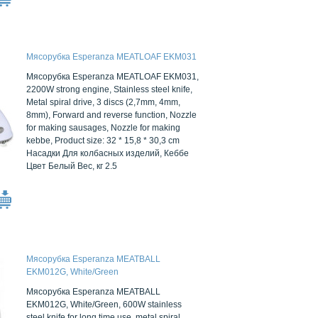
Мясорубка Esperanza MEATLOAF EKM031
Мясорубка Esperanza MEATLOAF EKM031,
2200W strong engine, Stainless steel knife,
Metal spiral drive, 3 discs (2,7mm, 4mm,
8mm), Forward and reverse function, Nozzle
for making sausages, Nozzle for making
kebbe, Product size: 32 * 15,8 * 30,3 cm
Насадки Для колбасных изделий, Кеббе
Цвет Белый Вес, кг 2.5
Мясорубка Esperanza MEATBALL
EKM012G, White/Green
Мясорубка Esperanza MEATBALL
EKM012G, White/Green, 600W stainless
steel knife for long time use, metal spiral