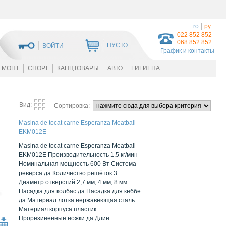
ro
ру
022 852 852
068 852 852
ПУСТО
ВОЙТИ
График и контакты
ЕМОНТ
СПОРТ
КАНЦТОВАРЫ
АВТО
ГИГИЕНА
Вид:
Сортировка:
Masina de tocat carne Esperanza Meatball
EKM012E
Masina de tocat carne Esperanza Meatball
EKM012E Производительность 1.5 кг/мин
Номинальная мощность 600 Вт Система
реверса да Количество решёток 3
Диаметр отверстий 2,7 мм, 4 мм, 8 мм
Насадка для колбас да Насадка для кеббе
да Материал лотка нержавеющая сталь
Материал корпуса пластик
Прорезиненные ножки да Длин