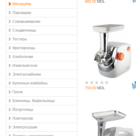
485.00
MDL
Мясорубки
Пароварки
Соковыжималки
Сэндвичницы
Тостеры
Фритюрницы
Хлебопечки
Измельчители
Электрочайники
Кухонные комбайны
759.00
MDL
Грили
Блинницы, Вафельницы
Йогуртницы
Ломтерезки
Электросушки