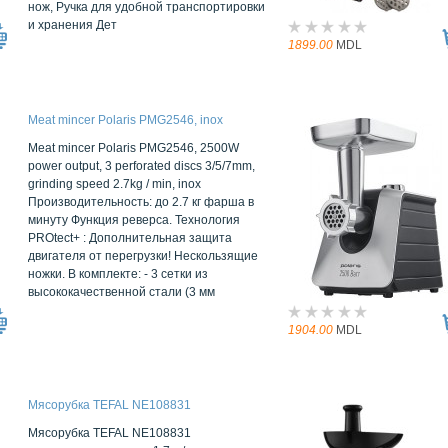
нож, Ручка для удобной транспортировки
и хранения Дет
1899.00
MDL
Meat mincer Polaris PMG2546, inox
Meat mincer Polaris PMG2546, 2500W
power output, 3 perforated discs 3/5/7mm,
grinding speed 2.7kg / min, inox
Производительность: до 2.7 кг фарша в
минуту Функция реверса. Технология
PROtect+ : Дополнительная защита
двигателя от перегрузки! Нескользящие
ножки. В комплекте: - 3 сетки из
высококачественной стали (3 мм
1904.00
MDL
Мясорубка TEFAL NE108831
Мясорубка TEFAL NE108831