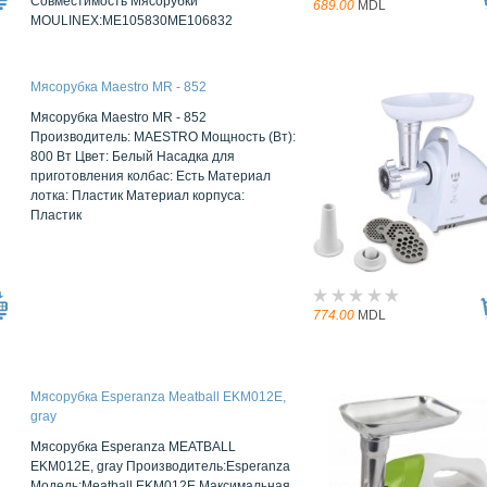
Совместимость Мясорубки
689.00
MDL
MOULINEX:ME105830ME106832
Мясорубка Maestro MR - 852
Мясорубка Maestro MR - 852
Производитель: MAESTRO Мощность (Вт):
800 Вт Цвет: Белый Насадка для
приготовления колбас: Есть Материал
лотка: Пластик Материал корпуса:
Пластик
774.00
MDL
Мясорубка Esperanza Meatball EKM012E,
gray
Мясорубка Esperanza MEATBALL
EKM012E, gray Производитель:Esperanza
Модель:Meatball EKM012E Максимальная