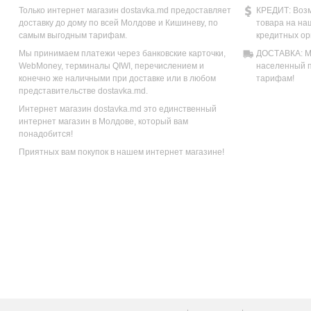
Только интернет магазин dostavka.md предоставляет
КРЕДИТ: Возм
доставку до дому по всей Молдове и Кишиневу, по
товара на на
самым выгодным тарифам.
кредитных ор
Мы принимаем платежи через банковские карточки,
ДОСТАВКА: Мы
WebMoney, терминалы QIWI, перечислением и
населенный п
конечно же наличными при доставке или в любом
тарифам!
представительстве dostavka.md.
Интернет магазин dostavka.md это единственный
интернет магазин в Молдове, который вам
понадобится!
Приятных вам покупок в нашем интернет магазине!