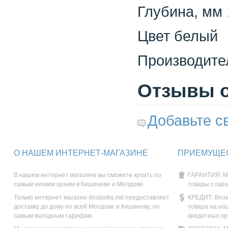
Глубина, мм
Цвет белый
Производите
Отзывы о
Добавьте с
О НАШЕМ ИНТЕРНЕТ-МАГАЗИНЕ
ПРИЕМУЩЕС
В нашем интернет магазине вы сможете купить по
ГАРАНТИЯ: М
самым низким ценам в Кишиневе и Молдове.
товары с гар
Только интернет магазин dostavka.md предоставляет
КРЕДИТ: Возм
доставку до дому по всей Молдове и Кишиневу, по
товара на на
самым выгодным тарифам.
кредитных ор