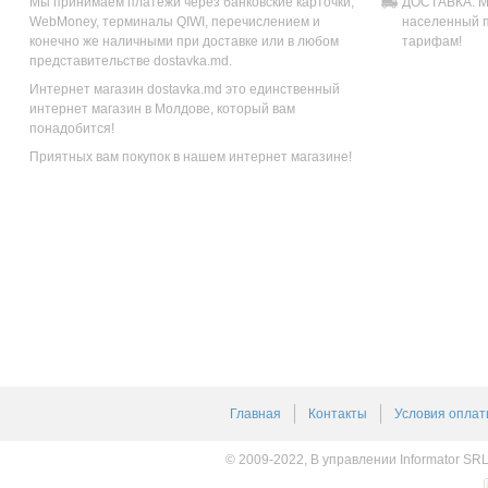
Мы принимаем платежи через банковские карточки,
ДОСТАВКА: Мы
WebMoney, терминалы QIWI, перечислением и
населенный п
конечно же наличными при доставке или в любом
тарифам!
представительстве dostavka.md.
Интернет магазин dostavka.md это единственный
интернет магазин в Молдове, который вам
понадобится!
Приятных вам покупок в нашем интернет магазине!
Главная
Контакты
Условия оплат
© 2009-2022, В управлении Informator SR