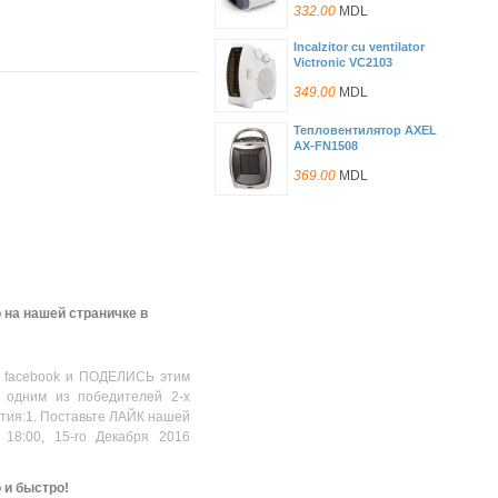
2000W, Three levels flow
332.00
MDL
control: cold / warm / Hot,
Automatic thermostat,
Incalzitor cu ventilator
Automatic temperature
Victronic VC2103
control, Overheating
protection, Iluminated
349.00
MDL
ON/OFF switch,
Тепловентилятор AXEL
AX-FN1508
369.00
MDL
Тепловентилятор
EUROTERM ET-1506 PTC
399.00
MDL
Тепловентилятор FIRST
 на нашей страничке в
005568-1
434.00
MDL
 facebook и ПОДЕЛИСЬ этим
Тепловентилятор Tesy HL-
 одним из победителей 2-х
202 H
стия:1. Поставьте ЛАЙК нашей
499.00
MDL
 18:00, 15-го Декабря 2016
Тепловентилятор FIRST
005595-2
о и быстро!