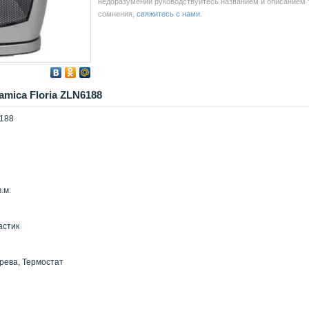
недоразумений руководствуйтесь названием и описанием то
сомнения,
свяжитесь с нами
.
amica Floria ZLN6188
6188
.м.
астик
рева, Термостат