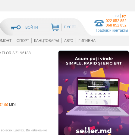
ro
ру
022 852 852
068 852 852
ПУСТО
ВОЙТИ
График и контакты
ЕМОНТ
СПОРТ
КАНЦТОВАРЫ
АВТО
ГИГИЕНА
 FLORIA ZLN6188
51.00
MDL
во всех цветах. Во избежание