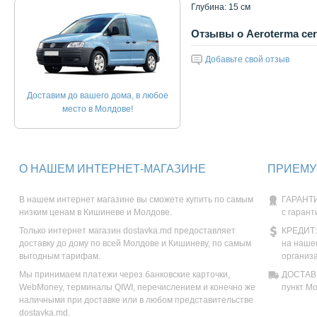
Глубина: 15 см
Отзывы о Aeroterma cer
Добавьте свой отзыв
Доставим до вашего дома, в любое
место в Молдове!
О НАШЕМ ИНТЕРНЕТ-МАГАЗИНЕ
ПРИЕМУ
В нашем интернет магазине вы сможете купить по самым
ГАРАНТИ
низким ценам в Кишиневе и Молдове.
с гарант
Только интернет магазин dostavka.md предоставляет
КРЕДИТ:
доставку до дому по всей Молдове и Кишиневу, по самым
на наше
выгодным тарифам.
организ
Мы принимаем платежи через банковские карточки,
ДОСТАВК
WebMoney, терминалы QIWI, перечислением и конечно же
пункт М
наличными при доставке или в любом представительстве
dostavka.md.