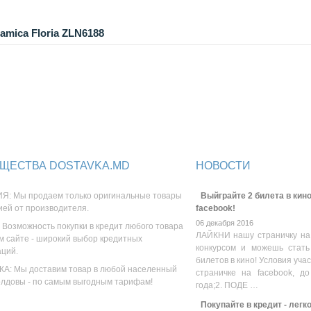
amica Floria ZLN6188
ЩЕСТВА DOSTAVKA.MD
НОВОСТИ
Я: Мы продаем только оригинальные товары
Выйграйте 2 билета в кино
ией от производителя.
facebook!
06 декабря 2016
 Возможность покупки в кредит любого товара
ЛАЙКНИ нашу страничку на
м сайте - широкий выбор кредитных
конкурсом и можешь стать
аций.
билетов в кино! Условия уча
А: Мы доставим товар в любой населенный
страничке на facebook, до
олдовы - по самым выгодным тарифам!
года;2. ПОДЕ …
Покупайте в кредит - легк