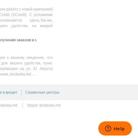
537.00
MDL
ли работу с новой компанией
Credit (VCredit). С условиями
накомится здесь.Так-же,
шего удобства, на каждой
учения заказов в г.
им к вашему сведению, что
 для вашего удобства, пункт
еремещен на ул. 31 Августа
нием, dostavka.md …
а в кредит
Сервисные центры
stavka.md
Skype:
dostavka.md