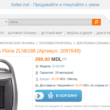
Seller.md - Продавайте и покупайте с умом
ОТО
БЫТОВАЯ ТЕХНИКА
ДЕТСКИЙ МИР
МЕБЕЛЬ И ДЕКОР
ДОМ И Р
МАТИЧЕСКАЯ ТЕХНИКА
ТЕПЛОВЕНТИЛЯТОРЫ
AEROTERMA CERAMICA
 Floria ZLN6188
(Артикул:
2097649
)
399.00
MDL
(
)
?
Модель:
ZLN6188
Гарантия: 24 месяц(ев)
Кредит
:
45.00
MDL
/ Месяц
Доставкa в г. Кишинёв от
39.00
MDL
по стране от
В КОРЗИНУ
Иногда поставщики не предоставляют фотографии товаров 