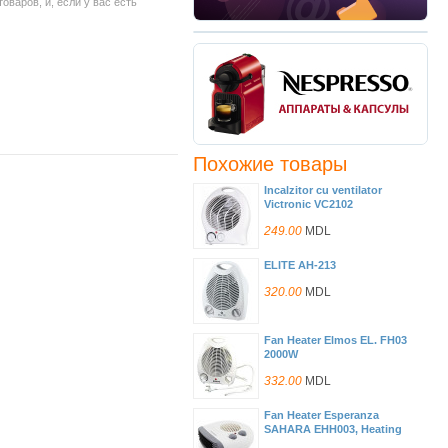
варов, и, если у вас есть
Похожие товары
Incalzitor cu ventilator
Victronic VC2102
249.00
MDL
ELITE AH-213
320.00
MDL
Fan Heater Elmos EL. FH03
2000W
332.00
MDL
Fan Heater Esperanza
SAHARA EHH003, Heating
power adjustment: 1000W?