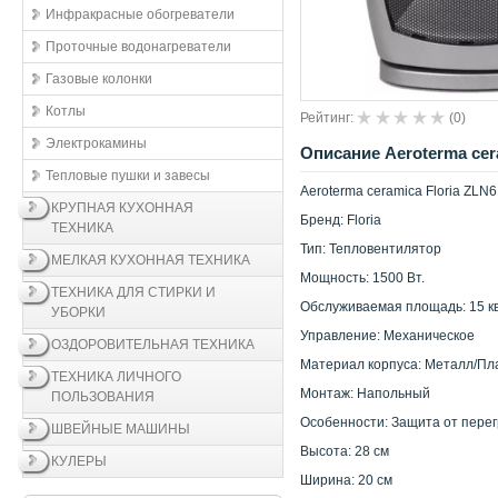
Инфракрасные обогреватели
Проточные водонагреватели
Газовые колонки
Котлы
Рейтинг:
(
0
)
Электрокамины
Описание Aeroterma cer
Тепловые пушки и завесы
Aeroterma ceramica Floria ZLN
КРУПНАЯ КУХОННАЯ
Бренд: Floria
ТЕХНИКА
Тип: Тепловентилятор
МЕЛКАЯ КУХОННАЯ ТЕХНИКА
Мощность: 1500 Вт.
ТЕХНИКА ДЛЯ СТИРКИ И
Обслуживаемая площадь: 15 кв
УБОРКИ
Управление: Механическое
ОЗДОРОВИТЕЛЬНАЯ ТЕХНИКА
Материал корпуса: Металл/Пл
ТЕХНИКА ЛИЧНОГО
Монтаж: Напольный
ПОЛЬЗОВАНИЯ
Особенности: Защита от перег
ШВЕЙНЫЕ МАШИНЫ
Высота: 28 см
КУЛЕРЫ
Ширина: 20 см