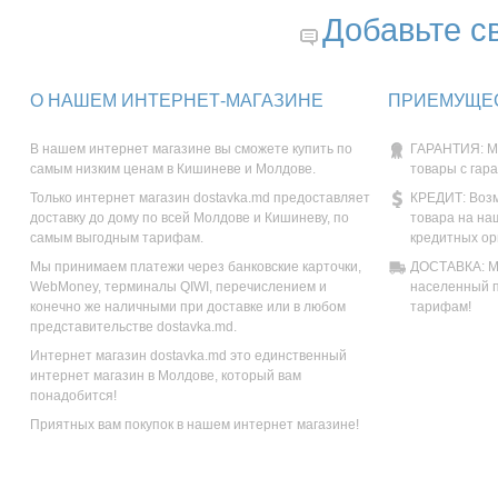
Добавьте с
О НАШЕМ ИНТЕРНЕТ-МАГАЗИНЕ
ПРИЕМУЩЕС
В нашем интернет магазине вы сможете купить по
ГАРАНТИЯ: М
самым низким ценам в Кишиневе и Молдове.
товары с гар
Только интернет магазин dostavka.md предоставляет
КРЕДИТ: Возм
доставку до дому по всей Молдове и Кишиневу, по
товара на на
самым выгодным тарифам.
кредитных ор
Мы принимаем платежи через банковские карточки,
ДОСТАВКА: Мы
WebMoney, терминалы QIWI, перечислением и
населенный п
конечно же наличными при доставке или в любом
тарифам!
представительстве dostavka.md.
Интернет магазин dostavka.md это единственный
интернет магазин в Молдове, который вам
понадобится!
Приятных вам покупок в нашем интернет магазине!