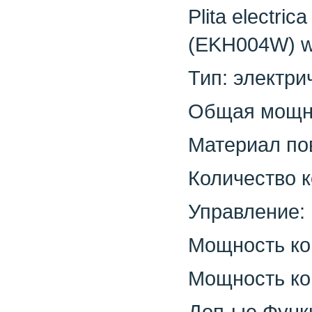
Plita electr
(EKH004W) wh
Тип: электри
Общая мощно
Материал по
Количество к
Управление:
Мощность кон
Мощность кон
Доп-ые Функц