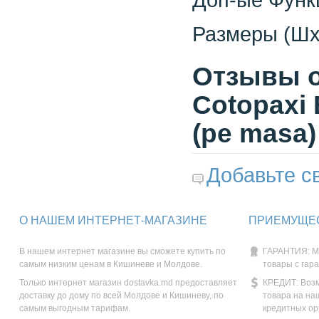
Размеры (Шx
Отзывы о 
Cotopaxi
(pe masa)
Добавьте с
О НАШЕМ ИНТЕРНЕТ-МАГАЗИНЕ
ПРИЕМУЩЕС
В нашем интернет магазине вы сможете купить по
ГАРАНТИЯ: М
самым низким ценам в Кишиневе и Молдове.
товары с гар
Только интернет магазин dostavka.md предоставляет
КРЕДИТ: Возм
доставку до дому по всей Молдове и Кишиневу, по
товара на на
самым выгодным тарифам.
кредитных ор