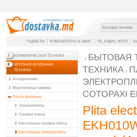
Бытовая Техника
ГАДЖЕТЫ
КОМПЬЮТЕРЫ & ОФИС
ТВ, АУДИО, ФОТО
Б
БЫТОВАЯ 
КЛИМАТИЧЕСКАЯ ТЕХНИКА
КРУПНАЯ КУХОННАЯ
ТЕХНИКА
П
ТЕХНИКА
ЭЛЕКТРОП
Холодильники
Морозильные камеры
COTOPAXI E
Плиты кухонные
Электроплиты
Plita ele
Газовые плиты
EKH010W
Настольные газовые плиты
Настольные электроплиты