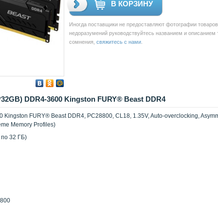
В КОРЗИНУ
Иногда поставщики не предоставляют фотографии товаров 
недоразумений руководствуйтесь названием и описанием то
сомнения,
свяжитесь с нами
.
2*32GB) DDR4-3600 Kingston FURY® Beast DDR4
 Kingston FURY® Beast DDR4, PC28800, CL18, 1.35V, Auto-overclocking, Asymme
eme Memory Profiles)
 по 32 ГБ)
8800