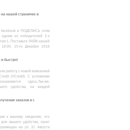
(KF572C38RSAK2-48), CL38,
16615.00
MDL
1.45V,Silver
 на нашей страничке в
 facebook и ПОДЕЛИСЬ этим
 одним из победителей 2-х
стия:1. Поставьте ЛАЙК нашей
 18:00, 15-го Декабря 2016
о и быстро!
ли работу с новой компанией
Credit (VCredit). С условиями
накомится здесь.Так-же,
шего удобства, на каждой
учения заказов в г.
им к вашему сведению, что
 для вашего удобства, пункт
еремещен на ул. 31 Августа