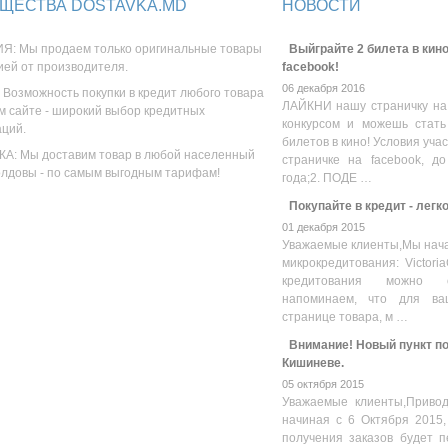
ЩЕСТВА DOSTAVKA.MD
НОВОСТИ
Я: Мы продаем только оригинальные товары
Выйграйте 2 билета в кино
ией от производителя.
facebook!
06 декабря 2016
 Возможность покупки в кредит любого товара
ЛАЙКНИ нашу страничку на
м сайте - широкий выбор кредитных
конкурсом и можешь стать
аций.
билетов в кино! Условия уча
А: Мы доставим товар в любой населенный
страничке на facebook, до
олдовы - по самым выгодным тарифам!
года;2. ПОДЕ …
Покупайте в кредит - легк
01 декабря 2015
Уважаемые клиенты,Мы нача
микрокредитования: Victoria
кредитования можно оз
напоминаем, что для ва
странице товара, м …
Внимание! Новый пункт пол
Кишиневе.
05 октября 2015
Уважаемые клиенты,Привод
начиная с 6 Октября 2015,
получения заказов будет п