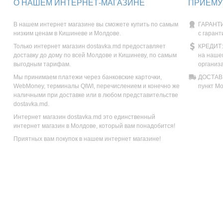
О НАШЕМ ИНТЕРНЕТ-МАГАЗИНЕ
ПРИЕМУ
В нашем интернет магазине вы сможете купить по самым
ГАРАНТИ
низким ценам в Кишиневе и Молдове.
с гарант
Только интернет магазин dostavka.md предоставляет
КРЕДИТ:
доставку до дому по всей Молдове и Кишиневу, по самым
на наше
выгодным тарифам.
организ
Мы принимаем платежи через банковские карточки,
ДОСТАВК
WebMoney, терминалы QIWI, перечислением и конечно же
пункт М
наличными при доставке или в любом представительстве
dostavka.md.
Интернет магазин dostavka.md это единственный
интернет магазин в Молдове, который вам понадобится!
Приятных вам покупок в нашем интернет магазине!