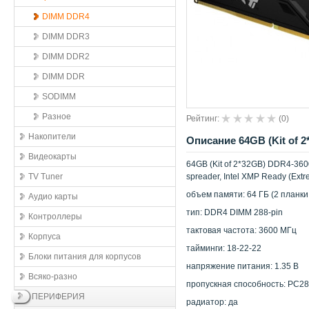
DIMM DDR4
DIMM DDR3
DIMM DDR2
DIMM DDR
SODIMM
Разное
Рейтинг:
(
0
)
Накопители
Описание 64GB (Kit of 
Видеокарты
64GB (Kit of 2*32GB) DDR4-3600
TV Tuner
spreader, Intel XMP Ready (Extr
объем памяти: 64 ГБ (2 планки
Аудио карты
тип: DDR4 DIMM 288-pin
Контроллеры
тактовая частота: 3600 МГц
Корпуса
тайминги: 18-22-22
Блоки питания для корпусов
напряжение питания: 1.35 В
Всяко-разно
пропускная способность: PC2
ПЕРИФЕРИЯ
радиатор: да