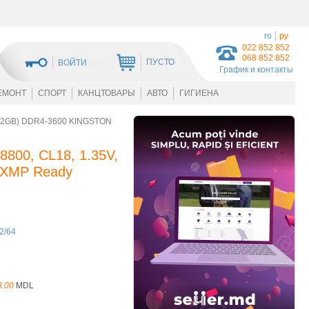
ro
ру
022 852 852
068 852 852
ПУСТО
ВОЙТИ
График и контакты
ЕМОНТ
СПОРТ
КАНЦТОВАРЫ
АВТО
ГИГИЕНА
*32GB) DDR4-3600 KINGSTON
800, CL18, 1.35V,
el XMP Ready
2/64
3.00
MDL