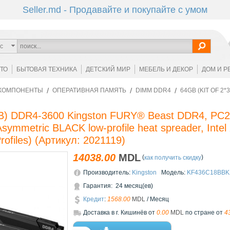
Seller.md - Продавайте и покупайте с умом
с
ОТО
БЫТОВАЯ ТЕХНИКА
ДЕТСКИЙ МИР
МЕБЕЛЬ И ДЕКОР
ДОМ И Р
КОМПОНЕНТЫ
ОПЕРАТИВНАЯ ПАМЯТЬ
DIMM DDR4
64GB (KIT OF 2
GB) DDR4-3600 Kingston FURY® Beast DDR4, PC28
 Asymmetric BLACK low-profile heat spreader, Int
ofiles)
(Артикул:
2021119
)
14038.00
MDL
(
)
как получить скидку
Производитель:
Kingston
Модель:
KF436C18BBK
Гарантия: 24 месяц(ев)
Кредит
:
1568.00
MDL
/ Месяц
Доставкa в г. Кишинёв от
0.00
MDL
по стране от
4