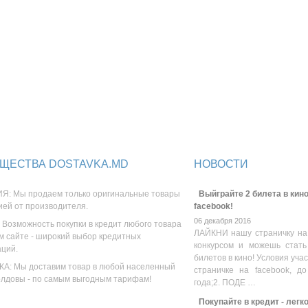
ЩЕСТВА DOSTAVKA.MD
НОВОСТИ
Я: Мы продаем только оригинальные товары
Выйграйте 2 билета в кино
ией от производителя.
facebook!
06 декабря 2016
 Возможность покупки в кредит любого товара
ЛАЙКНИ нашу страничку на
м сайте - широкий выбор кредитных
конкурсом и можешь стать
аций.
билетов в кино! Условия уча
А: Мы доставим товар в любой населенный
страничке на facebook, до
олдовы - по самым выгодным тарифам!
года;2. ПОДЕ …
Покупайте в кредит - легк