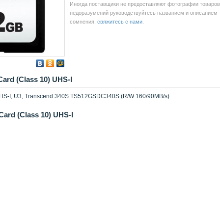
Иногда поставщики не предоставляют фотографии товаров 
недоразумений руководствуйтесь названием и описанием то
сомнения,
свяжитесь с нами
.
rd (Class 10) UHS-I
HS-I, U3, Transcend 340S TS512GSDC340S (R/W:160/90MB/s)
rd (Class 10) UHS-I