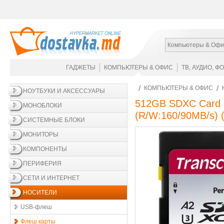
Компьютеры & Офи
ГАДЖЕТЫ
КОМПЬЮТЕРЫ & ОФИС
ТВ, АУДИО, Ф
КОМПЬЮТЕРЫ & ОФИС
НОУТБУКИ И АКСЕССУАРЫ
512GB SDXC Card (
МОНОБЛОКИ
(R/W:160/90MB/s)
(
СИСТЕМНЫЕ БЛОКИ
МОНИТОРЫ
КОМПОНЕНТЫ
ПЕРИФЕРИЯ
СЕТИ И ИНТЕРНЕТ
НОСИТЕЛИ
USB-флеш
Флеш карты