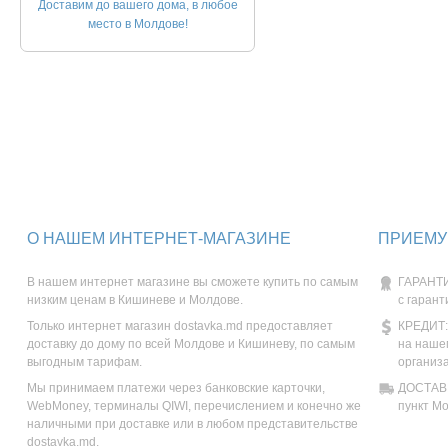
Доставим до вашего дома, в любое
место в Молдове!
О НАШЕМ ИНТЕРНЕТ-МАГАЗИНЕ
ПРИЕМУ
В нашем интернет магазине вы сможете купить по самым
ГАРАНТИ
низким ценам в Кишиневе и Молдове.
с гарант
Только интернет магазин dostavka.md предоставляет
КРЕДИТ:
доставку до дому по всей Молдове и Кишиневу, по самым
на наше
выгодным тарифам.
организ
Мы принимаем платежи через банковские карточки,
ДОСТАВК
WebMoney, терминалы QIWI, перечислением и конечно же
пункт М
наличными при доставке или в любом представительстве
dostavka.md.