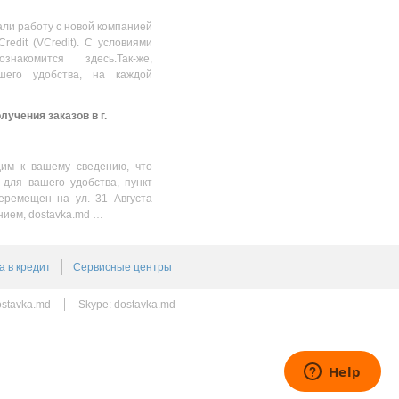
160/120MB/s)
3366.00
MDL
ли работу с новой компанией
Credit (VCredit). С условиями
накомится здесь.Так-же,
шего удобства, на каждой
учения заказов в г.
им к вашему сведению, что
 для вашего удобства, пункт
еремещен на ул. 31 Августа
нием, dostavka.md …
а в кредит
Сервисные центры
stavka.md
Skype:
dostavka.md