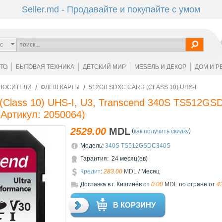
Seller.md - Продавайте и покупайте с умом
с
ОТО
БЫТОВАЯ ТЕХНИКА
ДЕТСКИЙ МИР
МЕБЕЛЬ И ДЕКОР
ДОМ И Р
НОСИТЕЛИ
ФЛЕШ КАРТЫ
512GB SDXC CARD (CLASS 10) UHS-I
Class 10) UHS-I, U3, Transcend 340S TS512G
Артикул:
2050064
)
2529.00
MDL
(
)
как получить скидку
Модель:
340S TS512GSDC340S
Гарантия: 24 месяц(ев)
Кредит
:
283.00
MDL
/ Месяц
Доставкa в г. Кишинёв от
0.00
MDL
по стране от
4
В КОРЗИНУ