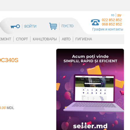
ro
ру
022 852 852
068 852 852
ПУСТО
ВОЙТИ
График и контакты
ЕМОНТ
СПОРТ
КАНЦТОВАРЫ
АВТО
ГИГИЕНА
SDC340S
3.00
MDL