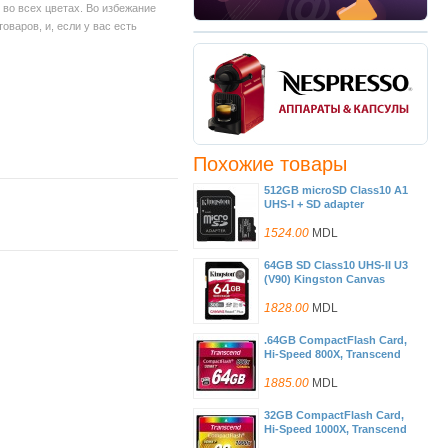
во всех цветах. Во избежание
варов, и, если у вас есть
Похожие товары
512GB microSD Class10 A1
UHS-I + SD adapter
Kingston Canvas Select
Plus, 600x, Up to: 100MB/s
1524.00
MDL
64GB SD Class10 UHS-II U3
(V90) Kingston Canvas
React Plus, Ultimate, Read:
300Mb/s, Write: 260Mb/s,
1828.00
MDL
Capture 4K/8K Ultra-HD
high-speed shots without
.64GB CompactFlash Card,
dropping frames, Ultimate
Hi-Speed 800X, Transcend
speeds to support
"TS64GCF800" (R/W:
professional camera use
140/65MB/s)
1885.00
MDL
32GB CompactFlash Card,
Hi-Speed 1000X, Transcend
"TS32GCF1000" (R/W: