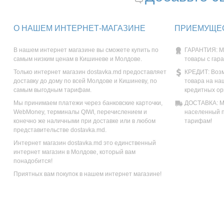
О НАШЕМ ИНТЕРНЕТ-МАГАЗИНЕ
ПРИЕМУЩЕС
В нашем интернет магазине вы сможете купить по
ГАРАНТИЯ: М
самым низким ценам в Кишиневе и Молдове.
товары с гар
Только интернет магазин dostavka.md предоставляет
КРЕДИТ: Возм
доставку до дому по всей Молдове и Кишиневу, по
товара на на
самым выгодным тарифам.
кредитных ор
Мы принимаем платежи через банковские карточки,
ДОСТАВКА: Мы
WebMoney, терминалы QIWI, перечислением и
населенный п
конечно же наличными при доставке или в любом
тарифам!
представительстве dostavka.md.
Интернет магазин dostavka.md это единственный
интернет магазин в Молдове, который вам
понадобится!
Приятных вам покупок в нашем интернет магазине!