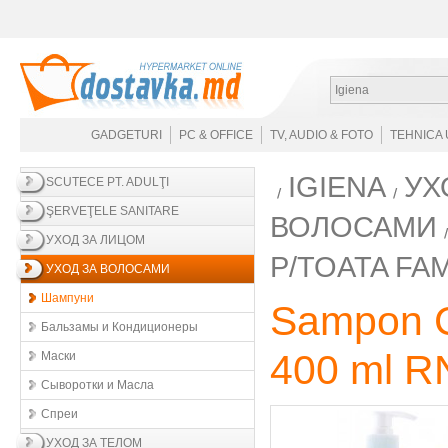
Igiena
GADGETURI
PC & OFFICE
TV, AUDIO & FOTO
TEHNICA 
IGIENA
УХ
SCUTECE PT. ADULŢI
ŞERVEŢELE SANITARE
ВОЛОСАМИ
УХОД ЗА ЛИЦОМ
P/TOATA FAM
УХОД ЗА ВОЛОСАМИ
Шампуни
Sampon Co
Бальзамы и Кондиционеры
400 ml R
Маски
Сыворотки и Масла
Спреи
УХОД ЗА ТЕЛОМ