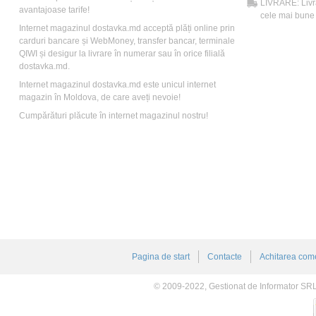
LIVRARE: Livră
avantajoase tarife!
cele mai bune t
Internet magazinul dostavka.md acceptă plăți online prin
carduri bancare și WebMoney, transfer bancar, terminale
QIWI și desigur la livrare în numerar sau în orice filială
dostavka.md.
Internet magazinul dostavka.md este unicul internet
magazin în Moldova, de care aveți nevoie!
Cumpărături plăcute în internet magazinul nostru!
Pagina de start
Contacte
Achitarea come
© 2009-2022, Gestionat de Informator SR