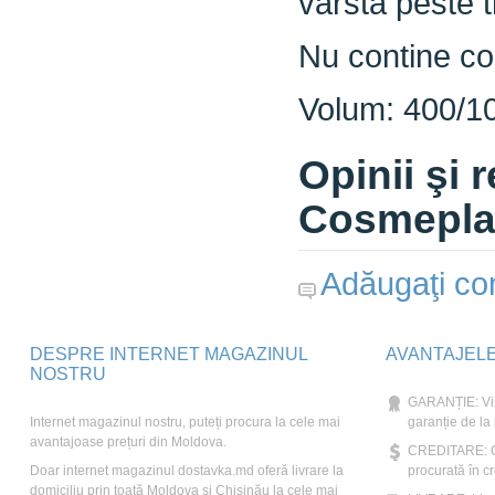
varsta peste tr
Nu contine col
Volum: 400/1
Opinii şi
Cosmeplan
Adăugaţi com
DESPRE INTERNET MAGAZINUL
AVANTAJEL
NOSTRU
GARANȚIE: Vin
Internet magazinul nostru, puteți procura la cele mai
garanție de la
avantajoase prețuri din Moldova.
CREDITARE: Ori
Doar internet magazinul dostavka.md oferă livrare la
procurată în cr
domiciliu prin toată Moldova și Chișinău la cele mai