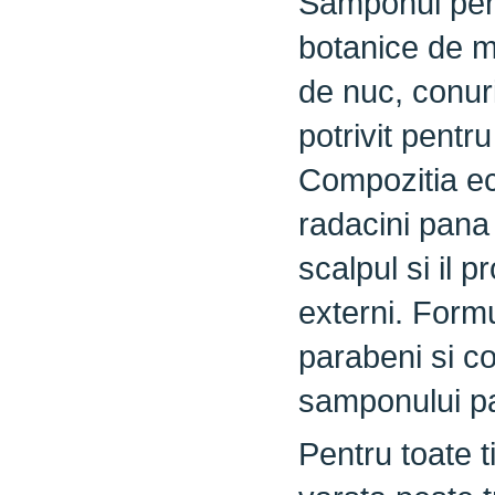
Samponul pent
botanice de mu
de nuc, conuri
potrivit pentru
Compozitia ech
radacini pana l
scalpul si il p
externi. Formu
parabeni si co
samponului par
Pentru toate t