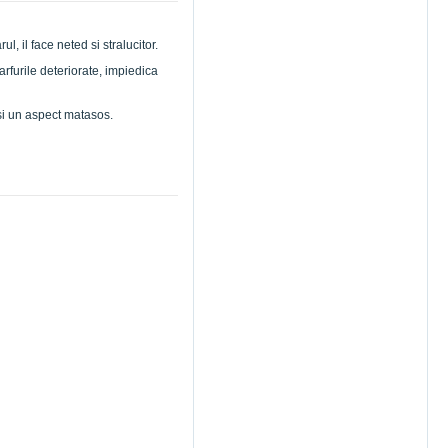
, il face neted si stralucitor.
arfurile deteriorate, impiedica
m si un aspect matasos.