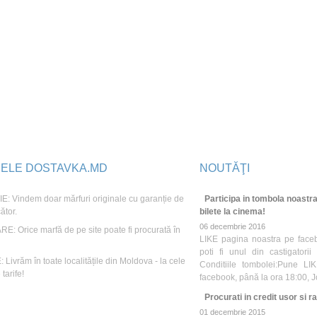
JELE DOSTAVKA.MD
NOUTĂŢI
: Vindem doar mărfuri originale cu garanție de
Participa in tombola noastra
ător.
bilete la cinema!
06 decembrie 2016
E: Orice marfă de pe site poate fi procurată în
LIKE pagina noastra pe face
poti fi unul din castigatori
Livrăm în toate localitățile din Moldova - la cele
Conditiile tombolei:Pune LI
tarife!
facebook, până la ora 18:00, 
Procurati in credit usor si ra
01 decembrie 2015