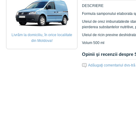
DESCRIERE
Formula samponului elaborata speci
Uleiul de orez imbunatateste stare
pierderea substantelor nutritive, 
Livrăm la domiciliu, în orice localitate
Uleiul de ricin previne deshidrata
din Moldova!
Volum 500 ml
Opinii şi recenzii despr
Adăugaţi comentariul dvs-tră