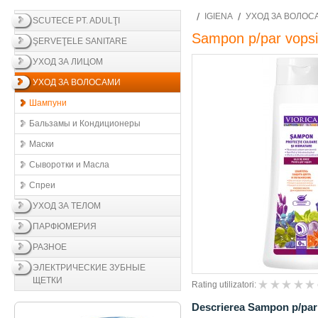
IGIENA
УХОД ЗА ВОЛОС
SCUTECE PT. ADULŢI
Sampon p/par vopsi
ŞERVEŢELE SANITARE
УХОД ЗА ЛИЦОМ
УХОД ЗА ВОЛОСАМИ
Шампуни
Бальзамы и Кондиционеры
Маски
Сыворотки и Масла
Спреи
УХОД ЗА ТЕЛОМ
ПАРФЮМЕРИЯ
РАЗНОЕ
ЭЛЕКТРИЧЕСКИЕ ЗУБНЫЕ
ЩЕТКИ
Rating utilizatori:
Descrierea Sampon p/par