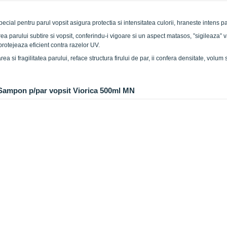
al pentru parul vopsit asigura protectia si intensitatea culorii, hraneste intens parul
a parului subtire si vopsit, conferindu-i vigoare si un aspect matasos, ”sigileaza” v
protejeaza eficient contra razelor UV.
rea si fragilitatea parului, reface structura firului de par, ii confera densitate, volu
e Sampon p/par vopsit Viorica 500ml MN