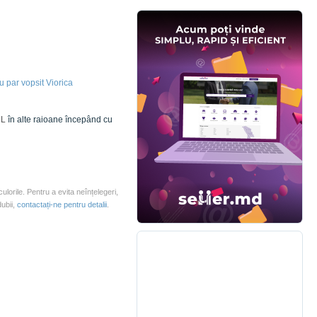
 par vopsit Viorica
L
în alte raioane începând cu
culorile. Pentru a evita neînțelegeri,
dubii,
contactați-ne pentru detalii
.