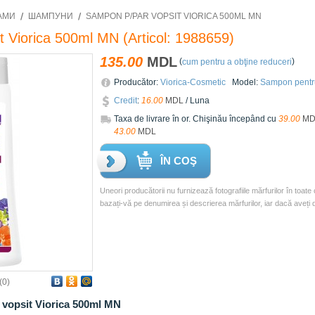
АМИ
ШАМПУНИ
SAMPON P/PAR VOPSIT VIORICA 500ML MN
t Viorica 500ml MN
(Articol:
1988659
)
135.00
MDL
(
)
cum pentru a obţine reduceri
Producător:
Viorica-Cosmetic
Model:
Sampon pentru
Credit
:
16.00
MDL
/ Luna
Taxa de livrare în or. Chişinău începând cu
39.00
MD
43.00
MDL
ÎN COŞ
Uneori producătorii nu furnizează fotografiile mărfurilor în toate 
bazați-vă pe denumirea și descrierea mărfurilor, iar dacă aveți 
(
0
)
 vopsit Viorica 500ml MN