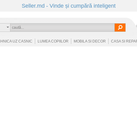
Seller.md - Vinde și cumpără inteligent
EHNICA UZ CASNIC
LUMEA COPIILOR
MOBILA SI DECOR
CASA SI REPA