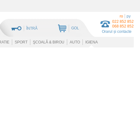
ro
ру
022 852 852
068 852 852
GOL
ÎNTRĂ
Orarul și contacte
RATIE
SPORT
ŞCOALĂ & BIROU
AUTO
IGIENA