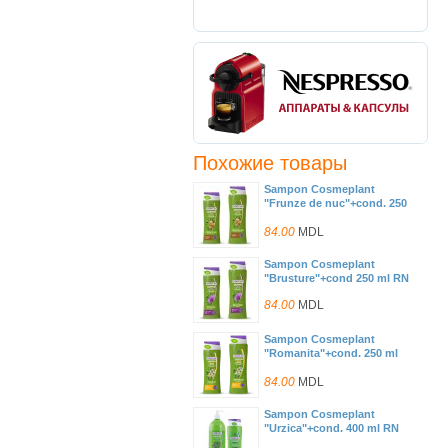
Похожие товары
Sampon Cosmeplant
"Frunze de nuc"+cond. 250
ml RN
84.00
MDL
Sampon Cosmeplant
"Brusture"+cond 250 ml RN
84.00
MDL
Sampon Cosmeplant
"Romanita"+cond. 250 ml
RN
84.00
MDL
Sampon Cosmeplant
"Urzica"+cond. 400 ml RN