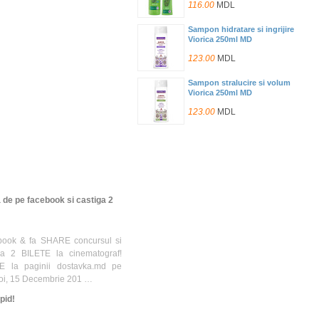
116.00
MDL
Sampon hidratare si ingrijire
Viorica 250ml MD
123.00
MDL
Sampon stralucire si volum
Viorica 250ml MD
123.00
MDL
Sampon p/par subtire si tern
Viorica 250ml MN
137.00
MDL
Sampon antiox.+keratina
 de pe facebook si castiga 2
Viorica Grapes 300ml (R)
151.00
MDL
book & fa SHARE concursul si
Sampon fortifiere si
i a 2 BILETE la cinematograf!
antistres Viorica 500ml MD
KE la paginii dostavka.md pe
172.00
MDL
Joi, 15 Decembrie 201 …
Sampon hidratare si ingrijire
pid!
Viorica 500ml MD