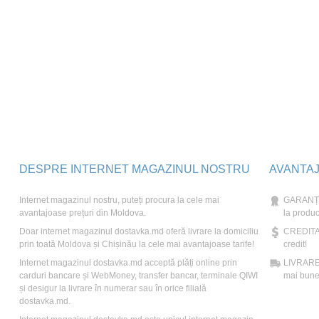
DESPRE INTERNET MAGAZINUL NOSTRU
AVANTA
Internet magazinul nostru, puteți procura la cele mai
GARANȚIE
avantajoase prețuri din Moldova.
la produc
Doar internet magazinul dostavka.md oferă livrare la domiciliu
CREDITAR
prin toată Moldova și Chișinău la cele mai avantajoase tarife!
credit!
Internet magazinul dostavka.md acceptă plăți online prin
LIVRARE: 
carduri bancare și WebMoney, transfer bancar, terminale QIWI
mai bune 
și desigur la livrare în numerar sau în orice filială
dostavka.md.