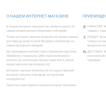
О НАШЕМ ИНТЕРНЕТ-МАГАЗИНЕ
ПРИЕМУЩЕС
В нашем интернет магазине вы сможете купить по
ГАРАНТИЯ: М
самым низким ценам в Кишиневе и Молдове.
товары с гар
Только интернет магазин dostavka.md предоставляет
КРЕДИТ: Возм
доставку до дому по всей Молдове и Кишиневу, по
товара на на
самым выгодным тарифам.
кредитных ор
Мы принимаем платежи через банковские карточки,
ДОСТАВКА: Мы
WebMoney, терминалы QIWI, перечислением и
населенный п
конечно же наличными при доставке или в любом
тарифам!
представительстве dostavka.md.
Интернет магазин dostavka.md это единственный
интернет магазин в Молдове, который вам
понадобится!
Приятных вам покупок в нашем интернет магазине!