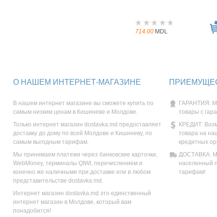
714.00
MDL
О НАШЕМ ИНТЕРНЕТ-МАГАЗИНЕ
ПРИЕМУЩЕС
В нашем интернет магазине вы сможете купить по
ГАРАНТИЯ: М
самым низким ценам в Кишиневе и Молдове.
товары с гар
Только интернет магазин dostavka.md предоставляет
КРЕДИТ: Возм
доставку до дому по всей Молдове и Кишиневу, по
товара на на
самым выгодным тарифам.
кредитных ор
Мы принимаем платежи через банковские карточки,
ДОСТАВКА: Мы
WebMoney, терминалы QIWI, перечислением и
населенный п
конечно же наличными при доставке или в любом
тарифам!
представительстве dostavka.md.
Интернет магазин dostavka.md это единственный
интернет магазин в Молдове, который вам
понадобится!