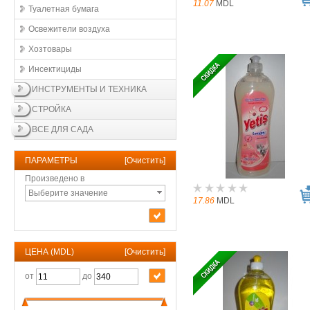
11.07
MDL
Туалетная бумага
Освежители воздухa
Хозтовары
Инсектициды
ИНСТРУМЕНТЫ И ТЕХНИКА
СТРОЙКА
ВСЕ ДЛЯ САДА
ПАРАМЕТРЫ
[
Очистить
]
Произведено в
Выберите значение
17.86
MDL
ЦЕНА (MDL)
[
Очистить
]
от
до