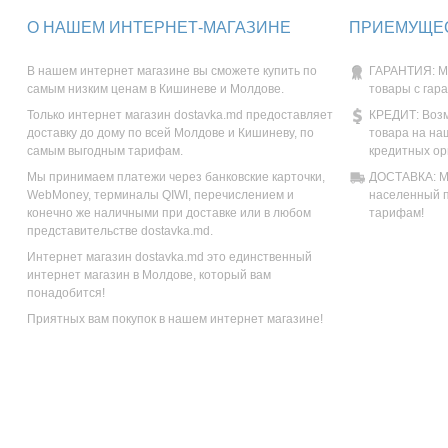
О НАШЕМ ИНТЕРНЕТ-МАГАЗИНЕ
ПРИЕМУЩЕС
В нашем интернет магазине вы сможете купить по
ГАРАНТИЯ: М
самым низким ценам в Кишиневе и Молдове.
товары с гар
Только интернет магазин dostavka.md предоставляет
КРЕДИТ: Возм
доставку до дому по всей Молдове и Кишиневу, по
товара на на
самым выгодным тарифам.
кредитных ор
Мы принимаем платежи через банковские карточки,
ДОСТАВКА: Мы
WebMoney, терминалы QIWI, перечислением и
населенный п
конечно же наличными при доставке или в любом
тарифам!
представительстве dostavka.md.
Интернет магазин dostavka.md это единственный
интернет магазин в Молдове, который вам
понадобится!
Приятных вам покупок в нашем интернет магазине!