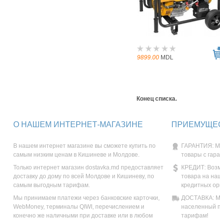
9899.00
MDL
Конец списка.
О НАШЕМ ИНТЕРНЕТ-МАГАЗИНЕ
ПРИЕМУЩЕС
В нашем интернет магазине вы сможете купить по
ГАРАНТИЯ: М
самым низким ценам в Кишиневе и Молдове.
товары с гар
Только интернет магазин dostavka.md предоставляет
КРЕДИТ: Возм
доставку до дому по всей Молдове и Кишиневу, по
товара на на
самым выгодным тарифам.
кредитных ор
Мы принимаем платежи через банковские карточки,
ДОСТАВКА: Мы
WebMoney, терминалы QIWI, перечислением и
населенный п
конечно же наличными при доставке или в любом
тарифам!