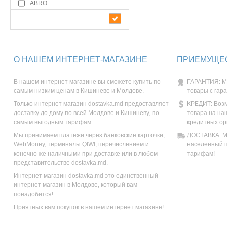
ABRO
О НАШЕМ ИНТЕРНЕТ-МАГАЗИНЕ
ПРИЕМУЩЕС
В нашем интернет магазине вы сможете купить по
ГАРАНТИЯ: М
самым низким ценам в Кишиневе и Молдове.
товары с гар
Только интернет магазин dostavka.md предоставляет
КРЕДИТ: Возм
доставку до дому по всей Молдове и Кишиневу, по
товара на на
самым выгодным тарифам.
кредитных ор
Мы принимаем платежи через банковские карточки,
ДОСТАВКА: Мы
WebMoney, терминалы QIWI, перечислением и
населенный п
конечно же наличными при доставке или в любом
тарифам!
представительстве dostavka.md.
Интернет магазин dostavka.md это единственный
интернет магазин в Молдове, который вам
понадобится!
Приятных вам покупок в нашем интернет магазине!