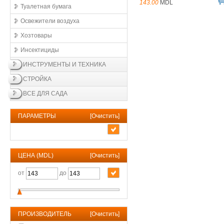
143.00
MDL
Туалетная бумага
Освежители воздухa
Хозтовары
Инсектициды
ИНСТРУМЕНТЫ И ТЕХНИКА
СТРОЙКА
ВСЕ ДЛЯ САДА
ПАРАМЕТРЫ
[
Очистить
]
ЦЕНА (MDL)
[
Очистить
]
от
до
ПРОИЗВОДИТЕЛЬ
[
Очистить
]