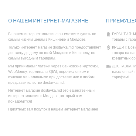
О НАШЕМ ИНТЕРНЕТ-МАГАЗИНЕ
ПРИЕМУЩЕС
В нашем интернет магазине вы сможете купить по
ГАРАНТИЯ: М
самым низким ценам в Кишиневе и Молдове.
товары с гар
Только интернет магазин dostavka.md предоставляет
КРЕДИТ: Возм
доставку до дому по всей Молдове и Кишиневу, по
товара на на
самым выгодным тарифам.
кредитных ор
Мы принимаем платежи через банковские карточки,
ДОСТАВКА: Мы
WebMoney, терминалы QIWI, перечислением и
населенный п
конечно же наличными при доставке или в любом
тарифам!
представительстве dostavka.md.
Интернет магазин dostavka.md это единственный
интернет магазин в Молдове, который вам
понадобится!
Приятных вам покупок в нашем интернет магазине!