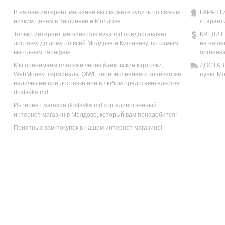
В нашем интернет магазине вы сможете купить по самым
ГАРАНТИ
низким ценам в Кишиневе и Молдове.
с гарант
Только интернет магазин dostavka.md предоставляет
КРЕДИТ:
доставку до дому по всей Молдове и Кишиневу, по самым
на наше
выгодным тарифам.
организ
Мы принимаем платежи через банковские карточки,
ДОСТАВК
WebMoney, терминалы QIWI, перечислением и конечно же
пункт М
наличными при доставке или в любом представительстве
dostavka.md.
Интернет магазин dostavka.md это единственный
интернет магазин в Молдове, который вам понадобится!
Приятных вам покупок в нашем интернет магазине!