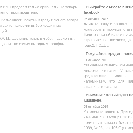
Я: Мы продаем только оригинальные товары
Выйграйте 2 билета в кино
ией от производителя.
facebook!
06 декабря 2016
 Возможность покупки в кредит любого товара
ЛАЙКНИ нашу страничку на
м сайте - широкий выбор кредитных
конкурсом и можешь стать
аций.
билетов в кино! Условия уча
А: Мы доставим товар в любой населенный
страничке на facebook, до
олдовы - по самым выгодным тарифам!
года;2. ПОДЕ …
Покупайте в кредит - легк
01 декабря 2015
Уважаемые клиенты,Мы нача
микрокредитования: Victoria
кредитования можно оз
напоминаем, что для ва
странице товара, м …
Внимание! Новый пункт пол
Кишиневе.
05 октября 2015
Уважаемые клиенты,Привод
начиная с 6 Октября 2015,
получения заказов будет п
1989, № 98, оф. 105.С уваже