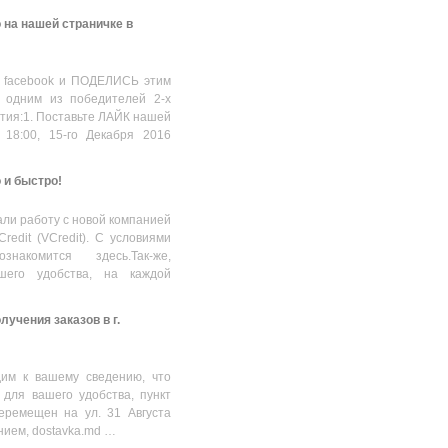
 на нашей страничке в
 facebook и ПОДЕЛИСЬ этим
 одним из победителей 2-х
стия:1. Поставьте ЛАЙК нашей
 18:00, 15-го Декабря 2016
о и быстро!
ли работу с новой компанией
Credit (VCredit). С условиями
накомится здесь.Так-же,
шего удобства, на каждой
учения заказов в г.
им к вашему сведению, что
 для вашего удобства, пункт
еремещен на ул. 31 Августа
нием, dostavka.md …