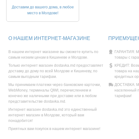
Доставим до вашего дома, в любое
место в Молдове!
О НАШЕМ ИНТЕРНЕТ-МАГАЗИНЕ
ПРИЕМУЩЕС
В нашем интернет магазине вы сможете купить по
ГАРАНТИЯ: М
самым низким ценам в Кишиневе и Молдове.
товары с гар
Только интернет магазин dostavka.md предоставляет
КРЕДИТ: Возм
доставку до дому по всей Молдове и Кишиневу, по
товара на на
самым выгодным тарифам.
кредитных ор
Мы принимаем платежи через банковские карточки,
ДОСТАВКА: Мы
WebMoney, терминалы QIWI, перечислением и
населенный п
конечно же наличными при доставке или в любом
тарифам!
представительстве dostavka.md.
Интернет магазин dostavka.md это единственный
интернет магазин в Молдове, который вам
понадобится!
Приятных вам покупок в нашем интернет магазине!