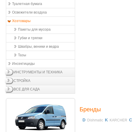
Туалетная бумага
Освежители воздухa
Хозтовары
Пакеты для мусора
Губки и тряпки
Швабры, веники и ведра
Тазы
Инсектициды
ИНСТРУМЕНТЫ И ТЕХНИКА
СТРОЙКА
ВСЕ ДЛЯ САДА
Бренды
D
K
С
Dishmatic
KARCHER