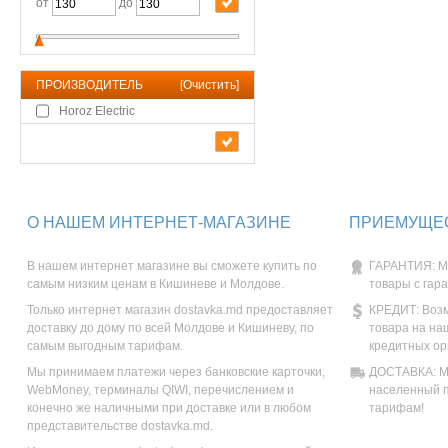
от
до
ПРОИЗВОДИТЕЛЬ
[
Очистить
]
Horoz Electric
О НАШЕМ ИНТЕРНЕТ-МАГАЗИНЕ
ПРИЕМУЩЕС
В нашем интернет магазине вы сможете купить по
ГАРАНТИЯ: М
самым низким ценам в Кишиневе и Молдове.
товары с гар
Только интернет магазин dostavka.md предоставляет
КРЕДИТ: Возм
доставку до дому по всей Молдове и Кишиневу, по
товара на на
самым выгодным тарифам.
кредитных ор
Мы принимаем платежи через банковские карточки,
ДОСТАВКА: Мы
WebMoney, терминалы QIWI, перечислением и
населенный п
конечно же наличными при доставке или в любом
тарифам!
представительстве dostavka.md.