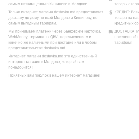
самым низким ценам в Кишиневе и Молдове.
товары с гар
Только интернет магазин dostavka.md предоставляет
КРЕДИТ: Возм
доставку до дому по всей Молдове и Кишиневу, по
товара на на
самым выгодным тарифам.
кредитных ор
Мы принимаем платежи через банковские карточки,
ДОСТАВКА: Мы
WebMoney, терминалы QIWI, перечислением и
населенный п
конечно же наличными при доставке или в любом
тарифам!
представительстве dostavka.md.
Интернет магазин dostavka.md это единственный
интернет магазин в Молдове, который вам
понадобится!
Приятных вам покупок в нашем интернет магазине!