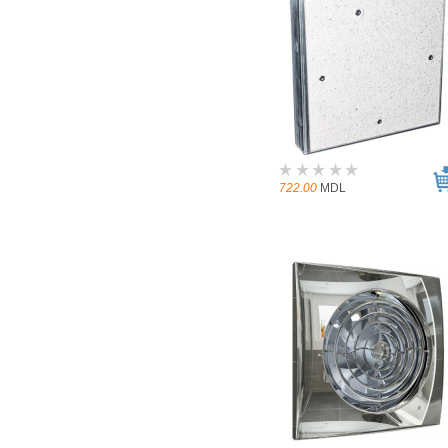
722.00
MDL