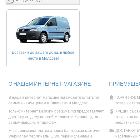
ВСЕ ДЛЯ САДА
Доставим до вашего дома, в любое
место в Молдове!
О НАШЕМ ИНТЕРНЕТ-МАГАЗИНЕ
ПРИЕМУЩЕС
В нашем интернет магазине вы сможете купить по
ГАРАНТИЯ: М
самым низким ценам в Кишиневе и Молдове.
товары с гар
Только интернет магазин dostavka.md предоставляет
КРЕДИТ: Возм
доставку до дому по всей Молдове и Кишиневу, по
товара на на
самым выгодным тарифам.
кредитных ор
Мы принимаем платежи через банковские карточки,
ДОСТАВКА: Мы
WebMoney, терминалы QIWI, перечислением и
населенный п