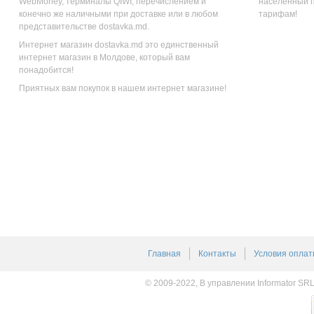
WebMoney, терминалы QIWI, перечислением и
населенный п
конечно же наличными при доставке или в любом
тарифам!
представительстве dostavka.md.
Интернет магазин dostavka.md это единственный
интернет магазин в Молдове, который вам
понадобится!
Приятных вам покупок в нашем интернет магазине!
Главная
Контакты
Условия оплат
© 2009-2022, В управлении Informator SR