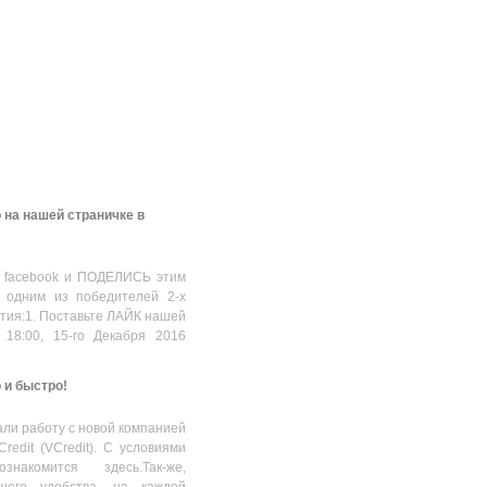
 на нашей страничке в
 facebook и ПОДЕЛИСЬ этим
 одним из победителей 2-х
стия:1. Поставьте ЛАЙК нашей
 18:00, 15-го Декабря 2016
о и быстро!
ли работу с новой компанией
Credit (VCredit). С условиями
накомится здесь.Так-же,