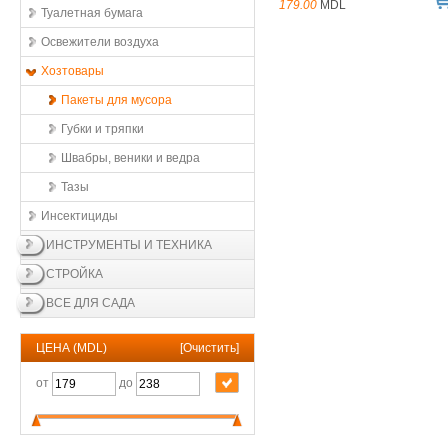
179.00
MDL
Туалетная бумага
Освежители воздухa
Хозтовары
Пакеты для мусора
Губки и тряпки
Швабры, веники и ведра
Тазы
Инсектициды
ИНСТРУМЕНТЫ И ТЕХНИКА
СТРОЙКА
ВСЕ ДЛЯ САДА
ЦЕНА (MDL)
[
Очистить
]
от
до