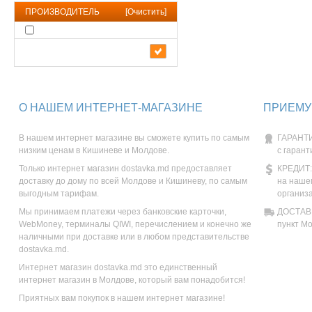
ПРОИЗВОДИТЕЛЬ
[
Очистить
]
О НАШЕМ ИНТЕРНЕТ-МАГАЗИНЕ
ПРИЕМУ
В нашем интернет магазине вы сможете купить по самым
ГАРАНТИ
низким ценам в Кишиневе и Молдове.
с гарант
Только интернет магазин dostavka.md предоставляет
КРЕДИТ:
доставку до дому по всей Молдове и Кишиневу, по самым
на наше
выгодным тарифам.
организ
Мы принимаем платежи через банковские карточки,
ДОСТАВК
WebMoney, терминалы QIWI, перечислением и конечно же
пункт М
наличными при доставке или в любом представительстве
dostavka.md.
Интернет магазин dostavka.md это единственный
интернет магазин в Молдове, который вам понадобится!
Приятных вам покупок в нашем интернет магазине!