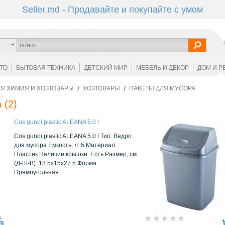
Seller.md - Продавайте и покупайте с умом
ОТО
БЫТОВАЯ ТЕХНИКА
ДЕТСКИЙ МИР
МЕБЕЛЬ И ДЕКОР
ДОМ И Р
Я ХИМИЯ И ХОЗТОВАРЫ
ХОЗТОВАРЫ
ПАКЕТЫ ДЛЯ МУСОРА
а
(2)
Cos gunoi plastic ALEANA 5.0 l
Cos gunoi plastic ALEANA 5.0 l Тип: Ведро
для мусора Емкость, л: 5 Материал:
Пластик Наличие крышки: Есть Размер, см
(Д-Ш-В): 18.5х15х27.5 Форма :
Прямоугольная