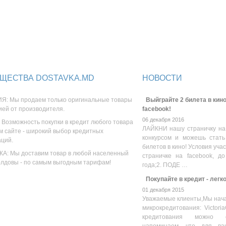
ЩЕСТВА DOSTAVKA.MD
НОВОСТИ
Я: Мы продаем только оригинальные товары
Выйграйте 2 билета в кино
ией от производителя.
facebook!
06 декабря 2016
 Возможность покупки в кредит любого товара
ЛАЙКНИ нашу страничку на
м сайте - широкий выбор кредитных
конкурсом и можешь стать
аций.
билетов в кино! Условия уча
А: Мы доставим товар в любой населенный
страничке на facebook, до
олдовы - по самым выгодным тарифам!
года;2. ПОДЕ …
Покупайте в кредит - легк
01 декабря 2015
Уважаемые клиенты,Мы нача
микрокредитования: Victoria
кредитования можно оз