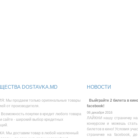
ЩЕСТВА DOSTAVKA.MD
НОВОСТИ
Я: Мы продаем только оригинальные товары
Выйграйте 2 билета в кино
ией от производителя.
facebook!
06 декабря 2016
 Возможность покупки в кредит любого товара
ЛАЙКНИ нашу страничку на
м сайте - широкий выбор кредитных
конкурсом и можешь стать
аций.
билетов в кино! Условия уча
А: Мы доставим товар в любой населенный
страничке на facebook, до