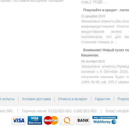
олдовы - по самым выгодным тарифам!
года;2. ПОДЕ …
Покупайте в кредит - легк
01 декабря 2015
Уважаемые клиенты,Мы нача
микрокредитования: Victoria
кредитования можно оз
напоминаем, что для ва
странице товара, м …
Внимание! Новый пункт пол
Кишиневе.
05 октября 2015
Уважаемые клиенты,Привод
начиная с 6 Октября 2015,
получения заказов будет п
1989, № 98, оф. 105.С уваже
я оплаты
Условия доставки
Отмена и возврат
Гарантия
Покупк
ator SRL
Горячая линия: 0 (22) 852-852, 0 (68) 852-852
Email:
info@do