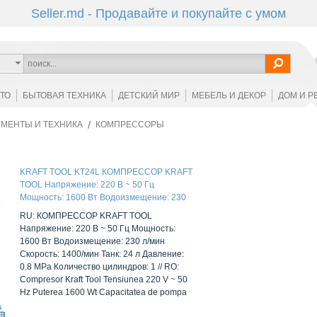
Seller.md - Продавайте и покупайте с умом
ОТО
БЫТОВАЯ ТЕХНИКА
ДЕТСКИЙ МИР
МЕБЕЛЬ И ДЕКОР
ДОМ И Р
МЕНТЫ И ТЕХНИКА
КОМПРЕССОРЫ
KRAFT TOOL KT24L КОМПРЕССОР KRAFT
TOOL Напряжение: 220 В ~ 50 Гц
Мощность: 1600 Вт Водоизмещение: 230
л/мин Скорость: 1400/мин Танк: 24 л
RU: КОМПРЕССОР KRAFT TOOL
Давление: 0.8 MPa Количество цилиндров:
Напряжение: 220 В ~ 50 Гц Мощность:
1
1600 Вт Водоизмещение: 230 л/мин
Скорость: 1400/мин Танк: 24 л Давление:
0.8 MPa Количество цилиндров: 1 // RO:
Compresor Kraft Tool Tensiunea 220 V ~ 50
Hz Puterea 1600 Wt Capacitatea de pompa