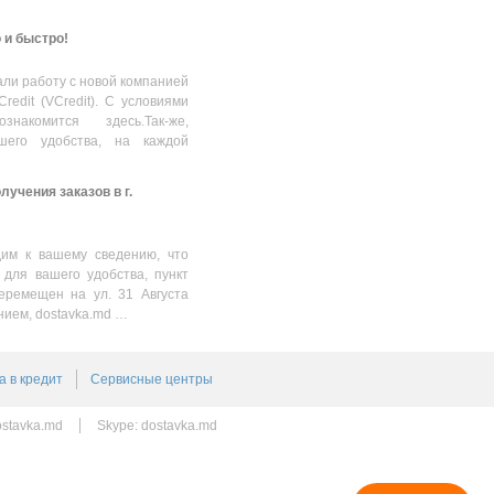
о и быстро!
ли работу с новой компанией
Credit (VCredit). С условиями
накомится здесь.Так-же,
шего удобства, на каждой
учения заказов в г.
им к вашему сведению, что
 для вашего удобства, пункт
еремещен на ул. 31 Августа
нием, dostavka.md …
а в кредит
Сервисные центры
stavka.md
Skype:
dostavka.md