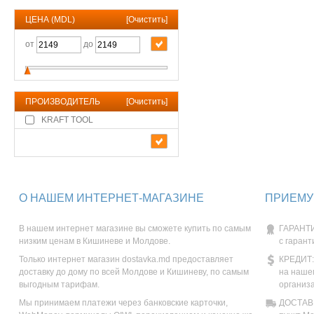
ЦЕНА (MDL)
[
Очистить
]
от
до
ПРОИЗВОДИТЕЛЬ
[
Очистить
]
KRAFT TOOL
О НАШЕМ ИНТЕРНЕТ-МАГАЗИНЕ
ПРИЕМУ
В нашем интернет магазине вы сможете купить по самым
ГАРАНТИ
низким ценам в Кишиневе и Молдове.
с гарант
Только интернет магазин dostavka.md предоставляет
КРЕДИТ:
доставку до дому по всей Молдове и Кишиневу, по самым
на наше
выгодным тарифам.
организ
Мы принимаем платежи через банковские карточки,
ДОСТАВК