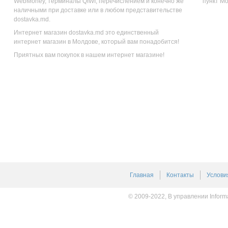
WebMoney, терминалы QIWI, перечислением и конечно же
пункт М
наличными при доставке или в любом представительстве
dostavka.md.
Интернет магазин dostavka.md это единственный
интернет магазин в Молдове, который вам понадобится!
Приятных вам покупок в нашем интернет магазине!
Главная
Контакты
Услови
© 2009-2022, В управлении Inform