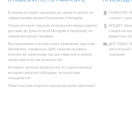
В нашем интернет магазине вы сможете купить по
ГАРАНТИЯ: М
самым низким ценам в Кишиневе и Молдове.
товары с гар
Только интернет магазин dostavka.md предоставляет
КРЕДИТ: Возм
доставку до дому по всей Молдове и Кишиневу, по
товара на на
самым выгодным тарифам.
кредитных ор
Мы принимаем платежи через банковские карточки,
ДОСТАВКА: Мы
WebMoney, терминалы QIWI, перечислением и
населенный п
конечно же наличными при доставке или в любом
тарифам!
представительстве dostavka.md.
Интернет магазин dostavka.md это единственный
интернет магазин в Молдове, который вам
понадобится!
Приятных вам покупок в нашем интернет магазине!