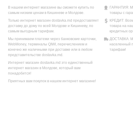
В нашем интернет магазине вы сможете купить по
ГАРАНТИЯ: М
самым низким ценам в Кишиневе и Молдове.
товары с гар
Только интернет магазин dostavka.md предоставляет
КРЕДИТ: Возм
доставку до дому по всей Молдове и Кишиневу, по
товара на на
самым выгодным тарифам.
кредитных ор
Мы принимаем платежи через банковские карточки,
ДОСТАВКА: Мы
WebMoney, терминалы QIWI, перечислением и
населенный п
конечно же наличными при доставке или в любом
тарифам!
представительстве dostavka.md.
Интернет магазин dostavka.md это единственный
интернет магазин в Молдове, который вам
понадобится!
Приятных вам покупок в нашем интернет магазине!