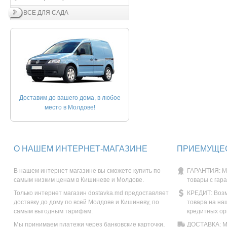
ВСЕ ДЛЯ САДА
Доставим до вашего дома, в любое
место в Молдове!
О НАШЕМ ИНТЕРНЕТ-МАГАЗИНЕ
ПРИЕМУЩЕС
В нашем интернет магазине вы сможете купить по
ГАРАНТИЯ: М
самым низким ценам в Кишиневе и Молдове.
товары с гар
Только интернет магазин dostavka.md предоставляет
КРЕДИТ: Возм
доставку до дому по всей Молдове и Кишиневу, по
товара на на
самым выгодным тарифам.
кредитных ор
Мы принимаем платежи через банковские карточки,
ДОСТАВКА: Мы