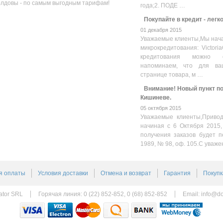
олдовы - по самым выгодным тарифам!
года;2. ПОДЕ …
Покупайте в кредит - легк
01 декабря 2015
Уважаемые клиенты,Мы нача
микрокредитования: Victoria
кредитования можно оз
напоминаем, что для ва
странице товара, м …
Внимание! Новый пункт пол
Кишиневе.
05 октября 2015
Уважаемые клиенты,Привод
начиная с 6 Октября 2015,
получения заказов будет п
1989, № 98, оф. 105.С уваже
я оплаты
Условия доставки
Отмена и возврат
Гарантия
Покупк
ator SRL
Горячая линия: 0 (22) 852-852, 0 (68) 852-852
Email:
info@do