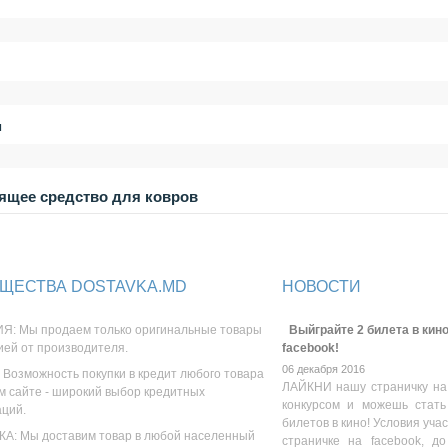
и
ящее средство для ковров
ЩЕСТВА DOSTAVKA.MD
НОВОСТИ
Я: Мы продаем только оригинальные товары
Выйграйте 2 билета в кино
ией от производителя.
facebook!
06 декабря 2016
 Возможность покупки в кредит любого товара
ЛАЙКНИ нашу страничку на
м сайте - широкий выбор кредитных
конкурсом и можешь стать
аций.
билетов в кино! Условия уча
А: Мы доставим товар в любой населенный
страничке на facebook, до