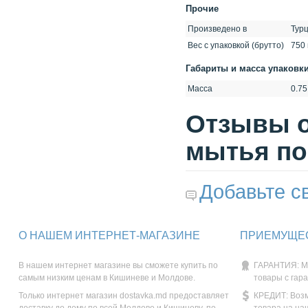
Прочие
Произведено в
Тур
Вес с упаковкой (брутто)
750 г
Габариты и масса упаковк
Масса
0.75
Отзывы о
мытья по
Добавьте с
О НАШЕМ ИНТЕРНЕТ-МАГАЗИНЕ
ПРИЕМУЩЕС
В нашем интернет магазине вы сможете купить по
ГАРАНТИЯ: М
самым низким ценам в Кишиневе и Молдове.
товары с гар
Только интернет магазин dostavka.md предоставляет
КРЕДИТ: Возм
доставку до дому по всей Молдове и Кишиневу, по
товара на на