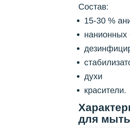
Состав:
15-30 % ан
нанионных
дезинфици
стабилизат
духи
красители.
Xарактер
для мыть