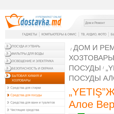
Дом и Ремонт
ГАДЖЕТЫ
КОМПЬЮТЕРЫ & ОФИС
ТВ, АУДИО, ФОТО
Б
ДОМ И РЕ
ПОСУДА И УТВАРЬ
ФИЛЬТРЫ ДЛЯ ВОДЫ
ХОЗТОВАР
ОСВЕЩЕНИЕ И ЭЛЕКТРИКА
ПОСУДЫ
„
БЕЗОПАСНОСТЬ И ОХРАНА
ПОСУДЫ АЛ
БЫТОВАЯ ХИМИЯ И
ХОЗТОВАРЫ
Средства для стирки
„YETIŞ”Ж
Средства для посуды
Алое Вер
Средства для ванн и туалетов
Чистящие средства