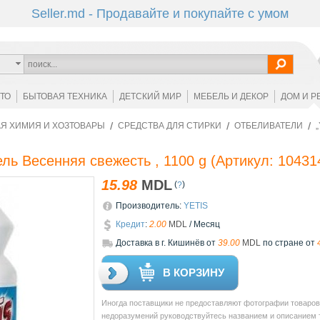
Seller.md - Продавайте и покупайте с умом
ОТО
БЫТОВАЯ ТЕХНИКА
ДЕТСКИЙ МИР
МЕБЕЛЬ И ДЕКОР
ДОМ И Р
Я ХИМИЯ И ХОЗТОВАРЫ
СРЕДСТВА ДЛЯ СТИРКИ
ОТБЕЛИВАТЕЛИ
ль Весенняя свежесть , 1100 g
(Артикул:
10431
15.98
MDL
(
)
?
Производитель:
YETIS
Кредит
:
2.00
MDL
/ Месяц
Доставкa в г. Кишинёв от
39.00
MDL
по стране от
В КОРЗИНУ
Иногда поставщики не предоставляют фотографии товаров 
недоразумений руководствуйтесь названием и описанием то