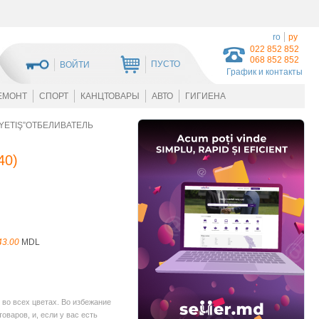
ro
ру
022 852 852
068 852 852
ПУСТО
ВОЙТИ
График и контакты
ЕМОНТ
СПОРТ
КАНЦТОВАРЫ
АВТО
ГИГИЕНА
„YETIŞ”ОТБЕЛИВАТЕЛЬ
40
)
43.00
MDL
во всех цветах. Во избежание
варов, и, если у вас есть