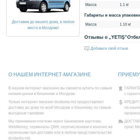
Масса
1.1 кг
Габариты и масса упаковк
Доставим до вашего дома, в любое
Масса
1.10 кг
место в Молдове!
Отзывы о „YETIŞ”Отбе
Добавьте свой отзыв
О НАШЕМ ИНТЕРНЕТ-МАГАЗИНЕ
ПРИЕМУ
В нашем интернет магазине вы сможете купить по самым
ГАРАНТИ
низким ценам в Кишиневе и Молдове.
с гарант
Только интернет магазин dostavka.md предоставляет
КРЕДИТ:
доставку до дому по всей Молдове и Кишиневу, по самым
на наше
выгодным тарифам.
организ
Мы принимаем платежи через банковские карточки,
ДОСТАВК
WebMoney, терминалы QIWI, перечислением и конечно же
пункт М
наличными при доставке или в любом представительстве
dostavka.md.