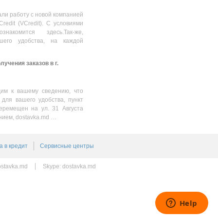
ли работу с новой компанией
Credit (VCredit). С условиями
накомится здесь.Так-же,
шего удобства, на каждой
учения заказов в г.
им к вашему сведению, что
 для вашего удобства, пункт
еремещен на ул. 31 Августа
нием, dostavka.md …
а в кредит
Сервисные центры
stavka.md
Skype:
dostavka.md