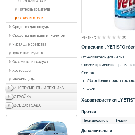
ополаскиватели
Пятновыводители
Отбеливатели
Средства для посуды
Средства для ванн и туалетов
Рейтинг:
(
0
)
Чистящие средства
Описание „YETIŞ”Отбел
Туалетная бумага
Отбеливатель для белья
Освежители воздухa
Способ применения: разбавить
Хозтовары
Состав:
Инсектициды
5% отбеливатель на основ
ИНСТРУМЕНТЫ И ТЕХНИКА
духи.
СТРОЙКА
Xарактеристики „YETIŞ
ВСЕ ДЛЯ САДА
Прочие
Произведено в
Турции
Дополнительно