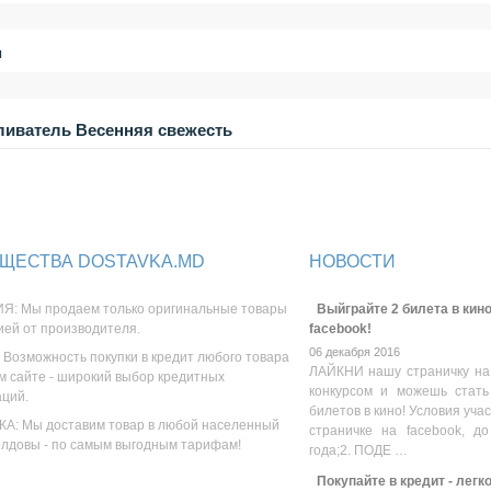
и
ливатель Весенняя свежесть
ЩЕСТВА DOSTAVKA.MD
НОВОСТИ
Я: Мы продаем только оригинальные товары
Выйграйте 2 билета в кино
ией от производителя.
facebook!
06 декабря 2016
 Возможность покупки в кредит любого товара
ЛАЙКНИ нашу страничку на
м сайте - широкий выбор кредитных
конкурсом и можешь стать
аций.
билетов в кино! Условия уча
А: Мы доставим товар в любой населенный
страничке на facebook, до
олдовы - по самым выгодным тарифам!
года;2. ПОДЕ …
Покупайте в кредит - легк