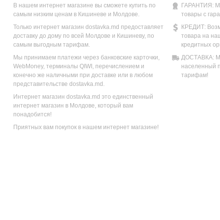
В нашем интернет магазине вы сможете купить по
ГАРАНТИЯ: М
самым низким ценам в Кишиневе и Молдове.
товары с гар
Только интернет магазин dostavka.md предоставляет
КРЕДИТ: Возм
доставку до дому по всей Молдове и Кишиневу, по
товара на на
самым выгодным тарифам.
кредитных ор
Мы принимаем платежи через банковские карточки,
ДОСТАВКА: Мы
WebMoney, терминалы QIWI, перечислением и
населенный п
конечно же наличными при доставке или в любом
тарифам!
представительстве dostavka.md.
Интернет магазин dostavka.md это единственный
интернет магазин в Молдове, который вам
понадобится!
Приятных вам покупок в нашем интернет магазине!